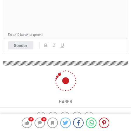
En az 10 karakter gerekli
Gönder
HABER
0
0
yangın algılama sistemleri