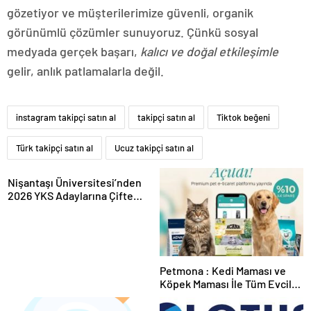
gözetiyor ve müşterilerimize güvenli, organik
görünümlü çözümler sunuyoruz. Çünkü sosyal
medyada gerçek başarı,
kalıcı ve doğal etkileşimle
gelir, anlık patlamalarla değil.
instagram takipçi satın al
takipçi satın al
Tiktok beğeni
Türk takipçi satın al
Ucuz takipçi satın al
Nişantaşı Üniversitesi’nden
2026 YKS Adaylarına Çifte
Güvence: Sabit Ücret ve
Kesintisiz Burs
Petmona : Kedi Maması ve
Köpek Maması İle Tüm Evcil
Hayvan Ürünleri