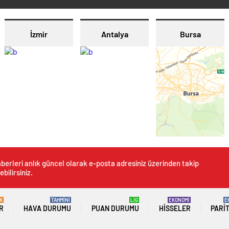
İzmir
Antalya
Bursa
berleri anlık güncel olarak e-posta adresiniz üzerinden takip
ebilirsiniz.
K
TAHMİNİ
LİG
EKONOMİ
E
R
HAVA DURUMU
PUAN DURUMU
HISSELER
PARI