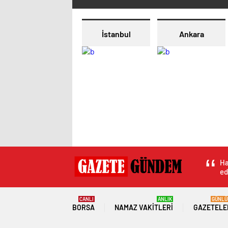
İstanbul
Ankara
Ha
ed
CANLI
ANLIK
GÜNLÜ
BORSA
NAMAZ VAKITLERI
GAZETELE