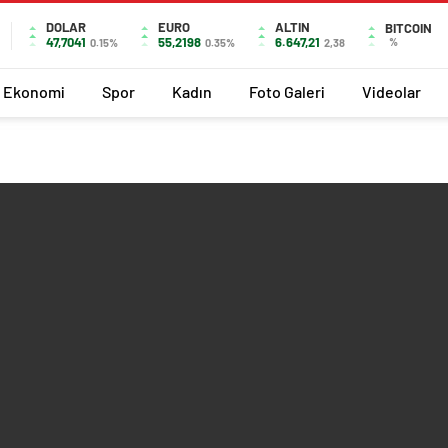
DOLAR
EURO
ALTIN
BITCOIN
47,7041
55,2198
6.647,21
%
0.15%
0.35%
2,38
Ekonomi
Spor
Kadın
Foto Galeri
Videolar