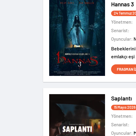
Hannas 3
24 Temmuz 2
Yönetmen:
Senarist:
Oyuncular:
Bebeklerini
emlakçı eşi
için gözlerd
FRAGMAN İ
huzur bulma
ve açıklana
sahiptir.
Saplantı
15 Mayıs 2026
Yönetmen:
Senarist:
Oyuncular: