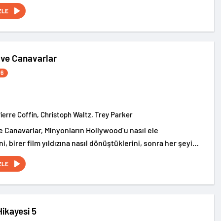
rin gizemli dünyasına götürüyor.
ZLE
 ve Canavarlar
26
Pierre Coffin, Christoph Waltz, Trey Parker
e Canavarlar, Minyonların Hollywood’u nasıl ele
ni, birer film yıldızına nasıl dönüştüklerini, sonra her şeyi
 ettiklerini ve dünyaya canavarlar salarak kaosa
ZLE
erini anlatan gürültülü ve eğlence dolu bir serüven…
ikayesi 5