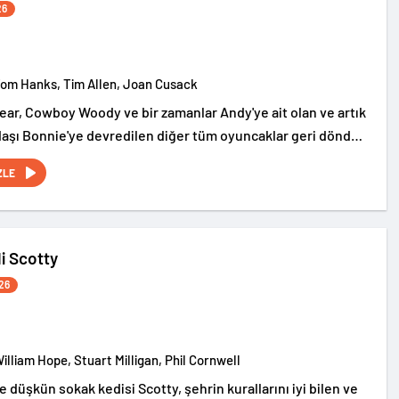
26
Tom Hanks, Tim Allen, Joan Cusack
ear, Cowboy Woody ve bir zamanlar Andy'ye ait olan ve artık
aşı Bonnie'ye devredilen diğer tüm oyuncaklar geri döndü
macera başlıyor.
ZLE
i Scotty
26
William Hope, Stuart Milligan, Phil Cornwell
düşkün sokak kedisi Scotty, şehrin kurallarını iyi bilen ve