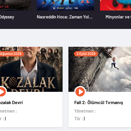
Odyssey
Nasreddin Hoca: Zaman Yolcusu 4
Minyonlar ve
 Ağustos 2026
2 Eylül 2026
zalak Devri
Fall 2: Ölümcül Tırmanış
netmen :
Yönetmen :
r :
|
Tür :
|