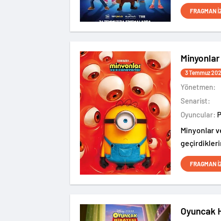
medeniyetle
FRAGMAN İ
Minyonlar
3 Temmuz 20
Yönetmen:
Senarist:
Oyuncular:
Minyonlar v
geçirdikleri
nasıl berbat
FRAGMAN İ
sürükledikl
Oyuncak H