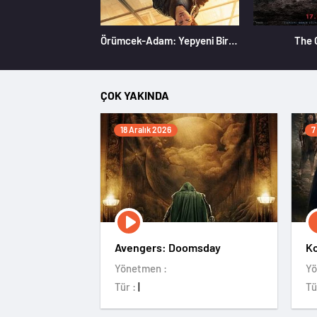
Örümcek-Adam: Yepyeni Bir Gün
The 
ÇOK YAKINDA
18 Aralık 2026
7
Avengers: Doomsday
Ko
Yönetmen :
Yö
Tür :
|
Tü