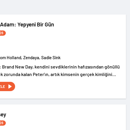
Adam: Yepyeni Bir Gün
26
Tom Holland, Zendaya, Sadie Sink
 Brand New Day, kendini sevdiklerinin hafızasından gönüllü
k zorunda kalan Peter'ın, artık kimsenin gerçek kimliğini
ew York sokaklarında tek başına suçla savaşırken, yaşamaya
ZLE
iziksel değişimle boğuşmasını anlatıyor.
sey
26