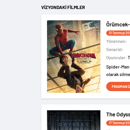
VİZYONDAKİ FİLMLER
Örümcek-
31 Temmuz 20
Yönetmen:
Senarist:
Oyuncular:
Spider-Man:
olarak silme
bilmediği N
FRAGMAN İ
başladığı f
The Odys
17 Temmuz 20