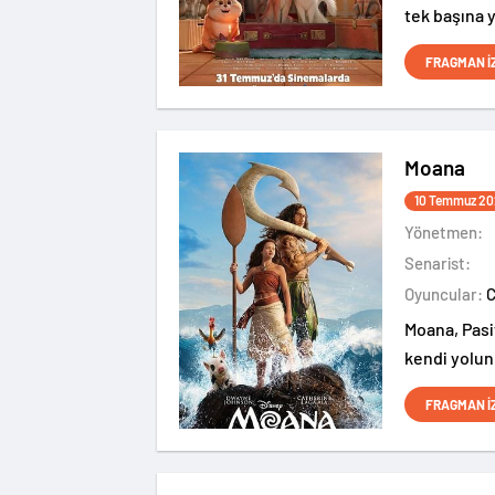
tek başına 
ev kedisi K
FRAGMAN İ
değişir.
Moana
10 Temmuz 20
Yönetmen:
Senarist:
Oyuncular:
Moana, Pasif
kendi yolun
FRAGMAN İ