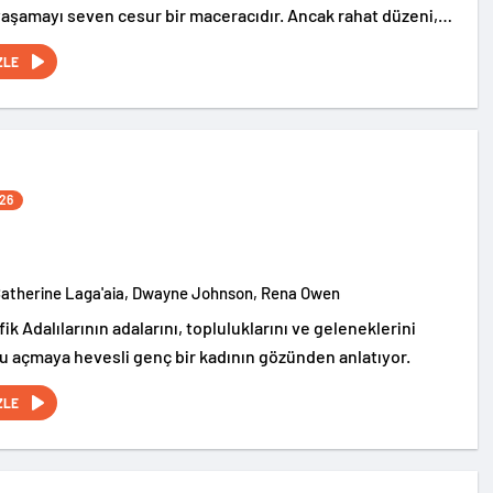
yaşamayı seven cesur bir maceracıdır. Ancak rahat düzeni,
atie’nin beklenmedik şekilde hayatına girmesiyle tamamen
ZLE
26
Catherine Laga'aia, Dwayne Johnson, Rena Owen
ik Adalılarının adalarını, topluluklarını ve geleneklerini
u açmaya hevesli genç bir kadının gözünden anlatıyor.
ZLE