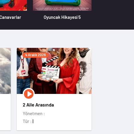
 Canavarlar
Oyuncak Hikayesi 5
Özgür Kedi 
4 Aralık 2026
2 Aile Arasında
Yönetmen :
Tür :
|