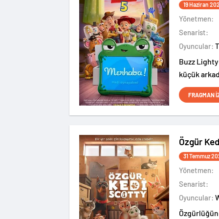
19 Haziran 20
Yönetmen:
Senarist:
Oyuncular:
Buzz Lighty
küçük arkad
ve yeni bir 
FRAGMAN İ
Özgür Ked
31 Temmuz 20
Yönetmen:
Senarist:
Oyuncular:
Özgürlüğüne 