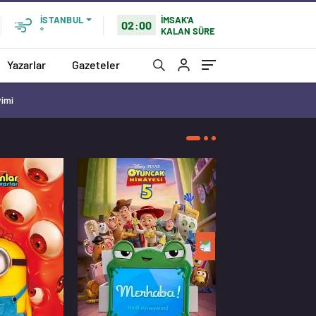
İMSAK'A
İSTANBUL
02:00
KALAN SÜRE
°
Yazarlar
Gazeteler
vimi