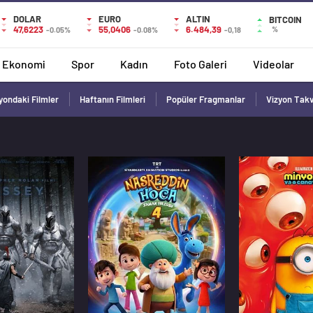
DOLAR
EURO
ALTIN
BITCOIN
47,6223
55,0406
6.484,39
%
-0.05%
-0.08%
-0,18
Ekonomi
Spor
Kadın
Foto Galeri
Videolar
yondaki Filmler
Haftanın Filmleri
Popüler Fragmanlar
Vizyon Tak