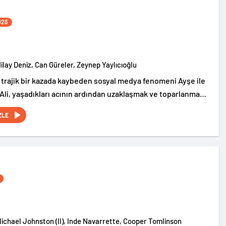
026
Nilay Deniz, Can Güreler, Zeynep Yaylıcıoğlu
 trajik bir kazada kaybeden sosyal medya fenomeni Ayşe ile
 Ali, yaşadıkları acının ardından uzaklaşmak ve toparlanmak
en uzak bir köy evinde tatil yapmaya karar verir. Ancak
ZLE
yı umdukları bu ev, geçmişte yaşanan kayıp bebek vakaları
mayan doğaüstü olaylarla anılan karanlık bir geçmişe
Michael Johnston (II), Inde Navarrette, Cooper Tomlinson