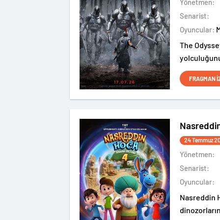
Yönetmen:
Senarist:
Oyuncular:
The Odyssey
yolculuğunu
ediyor.
FRAGMAN İ
Nasreddi
24 Temmuz 2
Yönetmen:
Senarist:
Oyuncular:
Nasreddin H
dinozorları