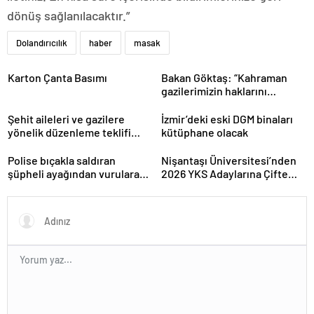
dönüş sağlanılacaktır.”
Dolandırıcılık
haber
masak
Karton Çanta Basımı
Bakan Göktaş: “Kahraman
gazilerimizin haklarını
güçlendiren yeni bir dönemin
kapılarını aralıyoruz”
Şehit aileleri ve gazilere
İzmir’deki eski DGM binaları
yönelik düzenleme teklifi
kütüphane olacak
Meclis’te kabul edildi
Polise bıçakla saldıran
Nişantaşı Üniversitesi’nden
şüpheli ayağından vurularak
2026 YKS Adaylarına Çifte
yakalandı
Güvence: Sabit Ücret ve
Kesintisiz Burs