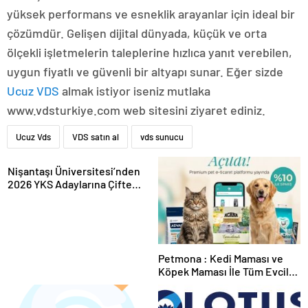
yüksek performans ve esneklik arayanlar için ideal bir
çözümdür. Gelişen dijital dünyada, küçük ve orta
ölçekli işletmelerin taleplerine hızlıca yanıt verebilen,
uygun fiyatlı ve güvenli bir altyapı sunar. Eğer sizde
Ucuz VDS
almak istiyor iseniz mutlaka
www.vdsturkiye.com web sitesini ziyaret ediniz.
Ucuz Vds
VDS satın al
vds sunucu
Nişantaşı Üniversitesi’nden
2026 YKS Adaylarına Çifte
Güvence: Sabit Ücret ve
Kesintisiz Burs
Petmona : Kedi Maması ve
Köpek Maması İle Tüm Evcil
Hayvan Ürünleri