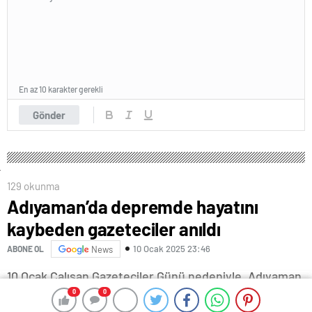
En az 10 karakter gerekli
Gönder
129 okunma
Adıyaman’da depremde hayatını
kaybeden gazeteciler anıldı
10 Ocak 2025 23:46
ABONE OL
News
10 Ocak Çalışan Gazeteciler Günü nedeniyle, Adıyaman
Valiliği’nce Yeni Pınar Camisi’nde düzenlenen
0
0
0
0