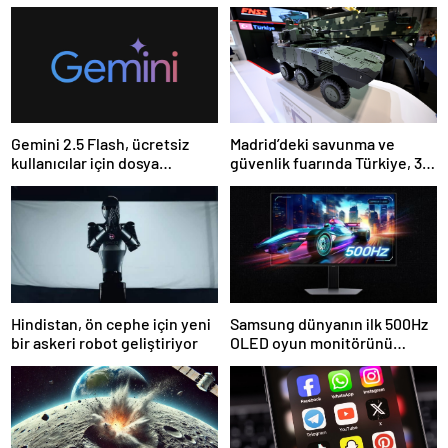
Gemini 2.5 Flash, ücretsiz
Madrid’deki savunma ve
kullanıcılar için dosya
güvenlik fuarında Türkiye, 32
yüklemeyi devre dışı
firmayla ilgi odağı
bırakıyor
Hindistan, ön cephe için yeni
Samsung dünyanın ilk 500Hz
bir askeri robot geliştiriyor
OLED oyun monitörünü
piyasaya sürdü