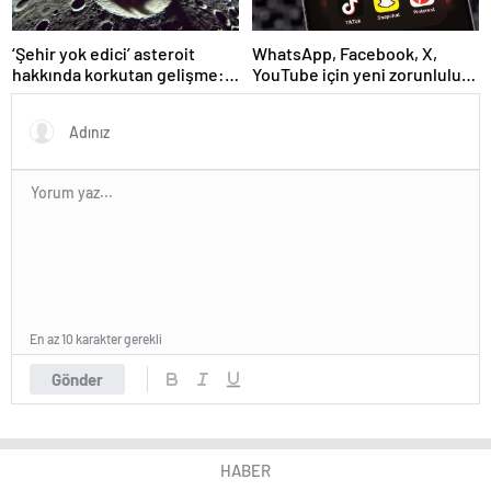
‘Şehir yok edici’ asteroit
WhatsApp, Facebook, X,
hakkında korkutan gelişme:
YouTube için yeni zorunluluk:
Beklenenden daha büyük
Uymayana para cezası
verilecek
En az 10 karakter gerekli
Gönder
HABER