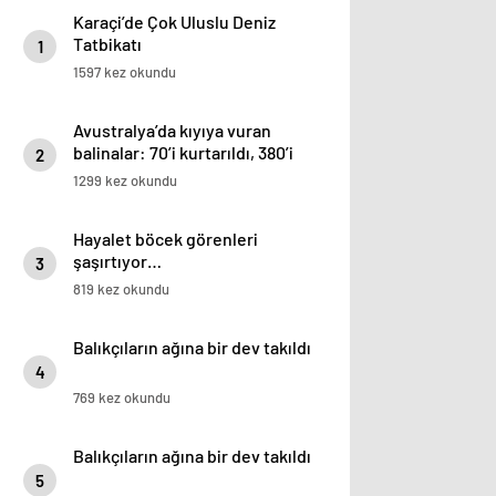
Karaçi’de Çok Uluslu Deniz
Tatbikatı
1
1597 kez okundu
Avustralya’da kıyıya vuran
balinalar: 70’i kurtarıldı, 380’i
2
öldü
1299 kez okundu
Hayalet böcek görenleri
şaşırtıyor…
3
819 kez okundu
Balıkçıların ağına bir dev takıldı
4
769 kez okundu
Balıkçıların ağına bir dev takıldı
5