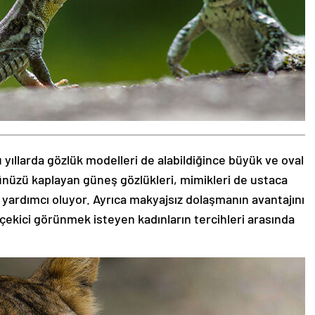
 yıllarda gözlük modelleri de alabildiğince büyük ve oval
zünüzü kaplayan güneş gözlükleri, mimikleri de ustaca
 yardımcı oluyor. Ayrıca makyajsız dolaşmanın avantajını
 çekici görünmek isteyen kadınların tercihleri arasında