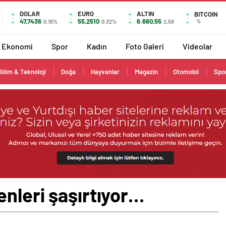
DOLAR
EURO
ALTIN
BITCOIN
47,7436
55,2510
6.660,55
%
0.18%
0.32%
2,59
Ekonomi
Spor
Kadın
Foto Galeri
Videolar
Bilim & Teknoloji
Doğa
Hayvanlar
Magazin
Otomobil
Spo
nleri şaşırtıyor…