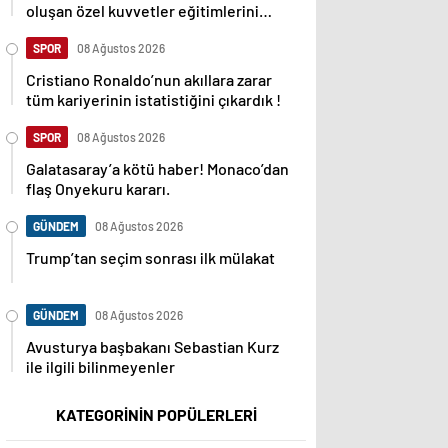
oluşan özel kuvvetler eğitimlerini
başlattı.
SPOR
08 Ağustos 2026
Cristiano Ronaldo’nun akıllara zarar
tüm kariyerinin istatistiğini çıkardık !
SPOR
08 Ağustos 2026
Galatasaray’a kötü haber! Monaco’dan
flaş Onyekuru kararı.
GÜNDEM
08 Ağustos 2026
Trump’tan seçim sonrası ilk mülakat
GÜNDEM
08 Ağustos 2026
Avusturya başbakanı Sebastian Kurz
ile ilgili bilinmeyenler
KATEGORİNİN POPÜLERLERİ