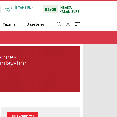
İMSAK'A
İSTANBUL
02:00
KALAN SÜRE
°
Yazarlar
Gazeteler
r
HIZLI YORUM YAP