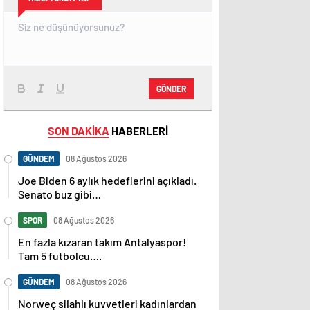
GÖNDER
SON DAKİKA
HABERLERİ
GÜNDEM
08 Ağustos 2026
Joe Biden 6 aylık hedeflerini açıkladı.
Senato buz gibi…
SPOR
08 Ağustos 2026
En fazla kızaran takım Antalyaspor!
Tam 5 futbolcu….
GÜNDEM
08 Ağustos 2026
Norweç silahlı kuvvetleri kadınlardan