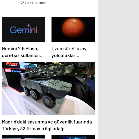
737 kez okundu
Gemini 2.5 Flash,
Uzun süreli uzay
ücretsiz kullanıcılar
yolculukları
için dosya
böbreklere zarar
yüklemeyi devre
veriyor
dışı bırakıyor
Madrid’deki savunma ve güvenlik fuarında
Türkiye, 32 firmayla ilgi odağı