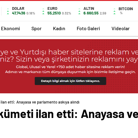
DOLAR
EURO
ALTIN
BITCOIN
47,7436
55,2510
6.660,55
%
0.18%
0.32%
2,59
Ekonomi
Spor
Kadın
Foto Galeri
Videolar
ilan etti: Anayasa ve parlamento askıya alındı
kümeti ilan etti: Anayasa 