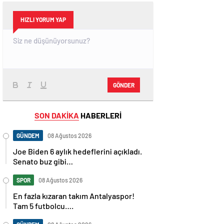
HIZLI YORUM YAP
GÖNDER
SON DAKİKA
HABERLERİ
GÜNDEM
08 Ağustos 2026
Joe Biden 6 aylık hedeflerini açıkladı.
Senato buz gibi…
SPOR
08 Ağustos 2026
En fazla kızaran takım Antalyaspor!
Tam 5 futbolcu….