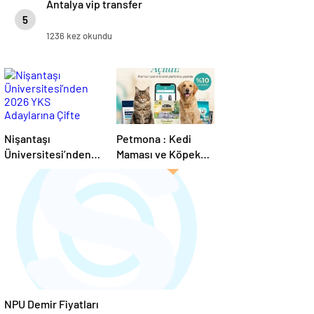
Antalya vip transfer
5
1236 kez okundu
Nişantaşı
Petmona : Kedi
Üniversitesi’nden
Maması ve Köpek
2026 YKS
Maması İle Tüm
Adaylarına Çifte
Evcil Hayvan
Güvence: Sabit
Ürünleri
Ücret ve Kesintisiz
Burs
NPU Demir Fiyatları