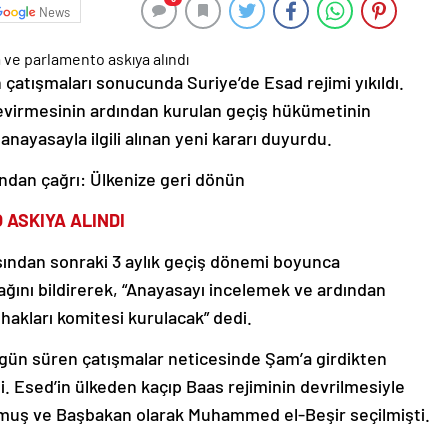
News
n çatışmaları sonucunda Suriye’de Esad rejimi yıkıldı.
i devirmesinin ardından kurulan geçiş hükümetinin
ayasayla ilgili alınan yeni kararı duyurdu.
ndan çağrı: Ülkenize geri dönün
 ASKIYA ALINDI
ından sonraki 3 aylık geçiş dönemi boyunca
ağını bildirerek, “Anayasayı incelemek ve ardından
 hakları komitesi kurulacak” dedi.
10 gün süren çatışmalar neticesinde Şam’a girdikten
i. Esed’in ülkeden kaçıp Baas rejiminin devrilmesiyle
ulmuş ve Başbakan olarak Muhammed el-Beşir seçilmişti.