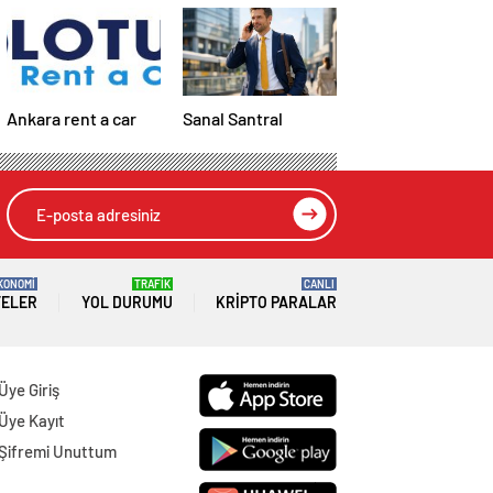
Ankara rent a car
Sanal Santral
KONOMİ
TRAFİK
CANLI
TELER
YOL DURUMU
KRIPTO PARALAR
Üye Giriş
Üye Kayıt
Şifremi Unuttum