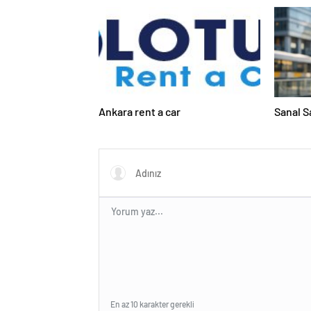
Ankara rent a car
Sanal S
En az 10 karakter gerekli