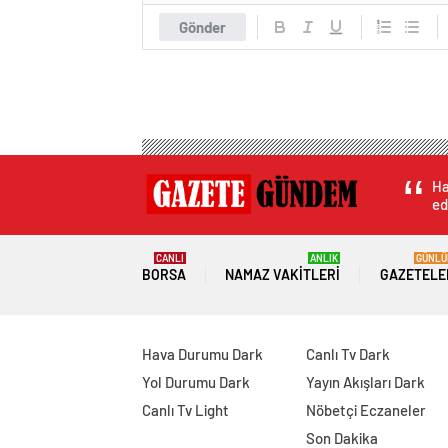
Gönder
Ha
ed
CANLI
ANLIK
GÜNLÜ
BORSA
NAMAZ VAKITLERI
GAZETELE
Hava Durumu Dark
Canlı Tv Dark
Yol Durumu Dark
Yayın Akışları Dark
Canlı Tv Light
Nöbetçi Eczaneler
Son Dakika