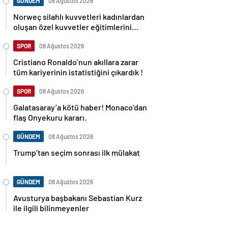
GÜNDEM
08 Ağustos 2026
Norweç silahlı kuvvetleri kadınlardan
oluşan özel kuvvetler eğitimlerini
başlattı.
SPOR
08 Ağustos 2026
Cristiano Ronaldo’nun akıllara zarar
tüm kariyerinin istatistiğini çıkardık !
SPOR
08 Ağustos 2026
Galatasaray’a kötü haber! Monaco’dan
flaş Onyekuru kararı.
GÜNDEM
08 Ağustos 2026
Trump’tan seçim sonrası ilk mülakat
GÜNDEM
08 Ağustos 2026
Avusturya başbakanı Sebastian Kurz
ile ilgili bilinmeyenler