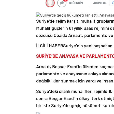
BEĞENDİM
ABONE OL
Suriye’de rejim karşıtı muhalif grupları
Muhalif güçlerin 61 yıllık Baas rejimin
sözcüsü Obaida Arnaut, parlamento ve an
İLGİLİ HABER
Suriye’nin yeni başbakanı
SURİYE’DE ANAYASA VE PARLAMENTO
Arnaut, Beşşar Esed’in ülkeden kaçmas
parlamento ve anayasının askıya alınac
değişiklikler sunmak için yargı ve insan
Suriye’deki silahlı muhalifler, rejimle 
sonra Beşşar Esed’in ülkeyi terk etmişt
birlikte Suriye’de geçiş hükümeti kur