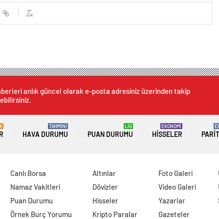
berleri anlık güncel olarak e-posta adresiniz üzerinden takip
ebilirsiniz.
K
TAHMİNİ
LİG
EKONOMİ
E
R
HAVA DURUMU
PUAN DURUMU
HISSELER
PARI
Canlı Borsa
Altınlar
Foto Galeri
Namaz Vakitleri
Dövizler
Video Galeri
Puan Durumu
Hisseler
Yazarlar
Örnek Burç Yorumu
Kripto Paralar
Gazeteler