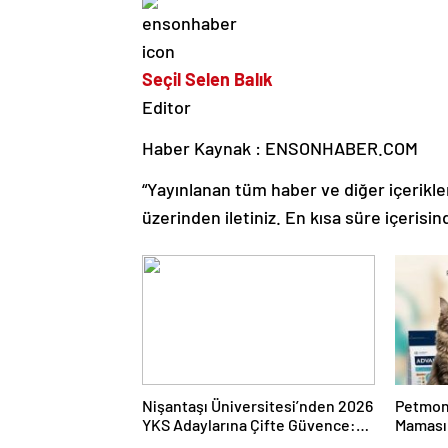
Seçil Selen Balık
Editor
Haber Kaynak : ENSONHABER.COM
“Yayınlanan tüm haber ve diğer içerikler i
üzerinden iletiniz. En kısa süre içerisin
Nişantaşı Üniversitesi’nden 2026
Petmon
YKS Adaylarına Çifte Güvence:
Maması 
Sabit Ücret ve Kesintisiz Burs
Ürünler