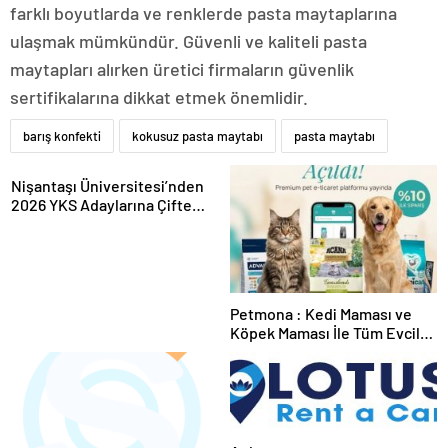
farklı boyutlarda ve renklerde pasta maytaplarına
ulaşmak mümkündür. Güvenli ve kaliteli pasta
maytapları alırken üretici firmaların güvenlik
sertifikalarına dikkat etmek önemlidir.
barış konfekti
kokusuz pasta maytabı
pasta maytabı
Nişantaşı Üniversitesi’nden
2026 YKS Adaylarına Çifte
Güvence: Sabit Ücret ve
Kesintisiz Burs
Petmona : Kedi Maması ve
Köpek Maması İle Tüm Evcil
Hayvan Ürünleri