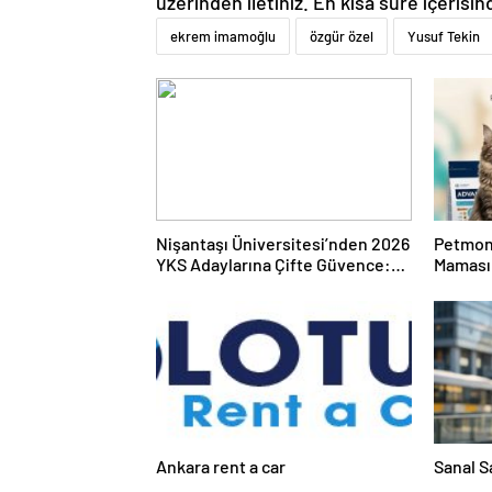
üzerinden iletiniz. En kısa süre içerisin
ekrem imamoğlu
özgür özel
Yusuf Tekin
Nişantaşı Üniversitesi’nden 2026
Petmon
YKS Adaylarına Çifte Güvence:
Maması 
Sabit Ücret ve Kesintisiz Burs
Ürünler
Ankara rent a car
Sanal S