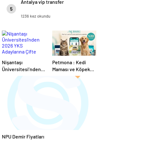
Antalya vip transfer
5
1236 kez okundu
Nişantaşı
Petmona : Kedi
Üniversitesi’nden
Maması ve Köpek
2026 YKS
Maması İle Tüm
Adaylarına Çifte
Evcil Hayvan
Güvence: Sabit
Ürünleri
Ücret ve Kesintisiz
Burs
NPU Demir Fiyatları