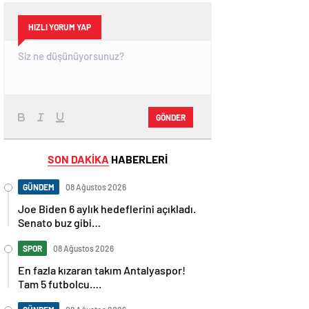
HIZLI YORUM YAP
GÖNDER
SON DAKİKA
HABERLERİ
GÜNDEM
08 Ağustos 2026
Joe Biden 6 aylık hedeflerini açıkladı.
Senato buz gibi…
SPOR
08 Ağustos 2026
En fazla kızaran takım Antalyaspor!
Tam 5 futbolcu….