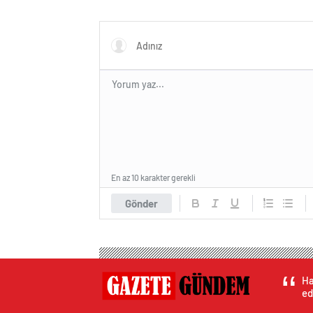
En az 10 karakter gerekli
Gönder
Ha
ed