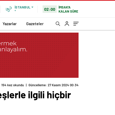
İMSAK'A
İSTANBUL
02:00
KALAN SÜRE
°
Yazarlar
Gazeteler
154 kez okundu
|
Güncelleme: 27 Kasım 2024 00:34
erle ilgili hiçbir