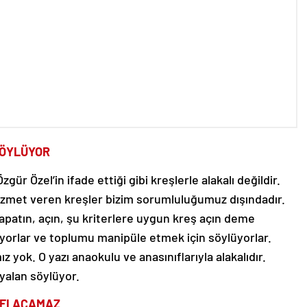
SÖYLÜYOR
ür Özel’in ifade ettiği gibi kreşlerle alakalı değildir.
hizmet veren kreşler bizim sorumluluğumuz dışındadır.
kapatın, açın, şu kriterlere uygun kreş açın deme
liyorlar ve toplumu manipüle etmek için söylüyorlar.
mız yok. O yazı anaokulu ve anasınıflarıyla alakalıdır.
yalan söylüyor.
FI AÇAMAZ