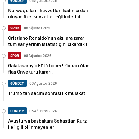
GÜNDEM
08 Ağustos 2026
Norweç silahlı kuvvetleri kadınlardan
oluşan özel kuvvetler eğitimlerini
başlattı.
SPOR
08 Ağustos 2026
Cristiano Ronaldo’nun akıllara zarar
tüm kariyerinin istatistiğini çıkardık !
SPOR
08 Ağustos 2026
Galatasaray’a kötü haber! Monaco’dan
flaş Onyekuru kararı.
GÜNDEM
08 Ağustos 2026
Trump’tan seçim sonrası ilk mülakat
GÜNDEM
08 Ağustos 2026
Avusturya başbakanı Sebastian Kurz
ile ilgili bilinmeyenler