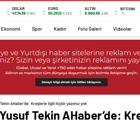
DOLAR
EURO
ALTIN
BITCOIN
47,7436
55,2510
6.660,55
%
0.18%
0.32%
2,59
Ekonomi
Spor
Kadın
Foto Galeri
Videolar
Tekin AHaber’de: Kreşlerle ilgili hiçbir yazımız yok
 Yusuf Tekin AHaber’de: Kreşl