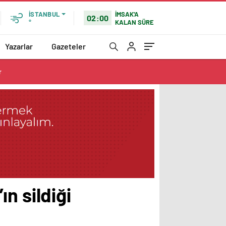
İMSAK'A
İSTANBUL
02:00
KALAN SÜRE
°
Yazarlar
Gazeteler
r
n sildiği