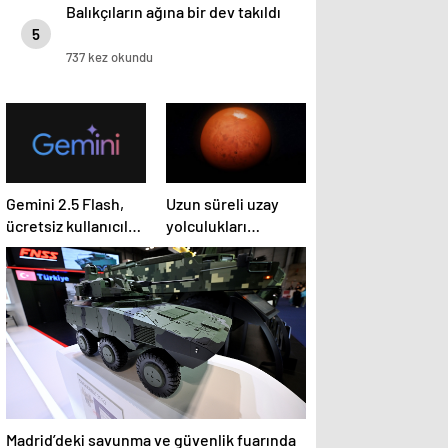
Balıkçıların ağına bir dev takıldı
5
737 kez okundu
Gemini 2.5 Flash,
Uzun süreli uzay
ücretsiz kullanıcılar
yolculukları
için dosya
böbreklere zarar
yüklemeyi devre
veriyor
dışı bırakıyor
Madrid’deki savunma ve güvenlik fuarında