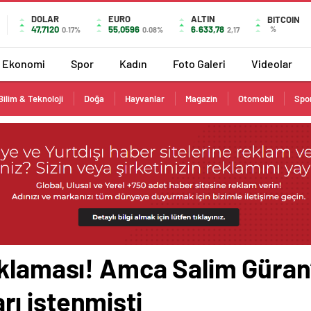
DOLAR
EURO
ALTIN
BITCOIN
47,7120
55,0596
6.633,78
%
0.17%
0.08%
2,17
Ekonomi
Spor
Kadın
Foto Galeri
Videolar
Bilim & Teknoloji
Doğa
Hayvanlar
Magazin
Otomobil
Spo
klaması! Amca Salim Güran’ı
ı istenmişti