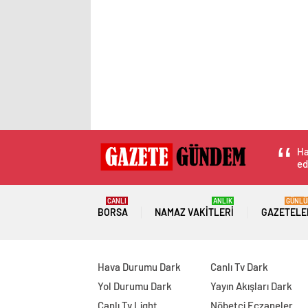
Ha
ed
CANLI
ANLIK
GÜNLÜ
BORSA
NAMAZ VAKITLERI
GAZETELE
Hava Durumu Dark
Canlı Tv Dark
Yol Durumu Dark
Yayın Akışları Dark
Canlı Tv Light
Nöbetçi Eczaneler