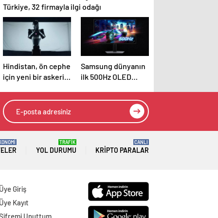
Türkiye, 32 firmayla ilgi odağı
Hindistan, ön cephe
Samsung dünyanın
için yeni bir askeri
ilk 500Hz OLED
robot geliştiriyor
oyun monitörünü
piyasaya sürdü
KONOMİ
TRAFİK
CANLI
TELER
YOL DURUMU
KRIPTO PARALAR
Üye Giriş
Üye Kayıt
Şifremi Unuttum