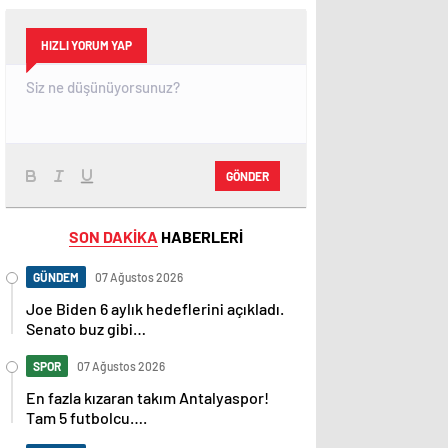
HIZLI YORUM YAP
GÖNDER
SON DAKİKA
HABERLERİ
GÜNDEM
07 Ağustos 2026
Joe Biden 6 aylık hedeflerini açıkladı.
Senato buz gibi…
SPOR
07 Ağustos 2026
En fazla kızaran takım Antalyaspor!
Tam 5 futbolcu….