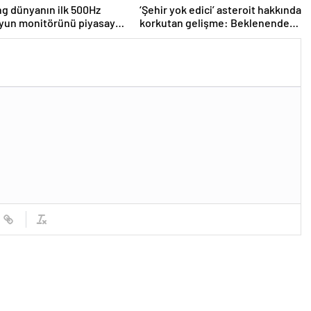
g dünyanın ilk 500Hz
‘Şehir yok edici’ asteroit hakkında
yun monitörünü piyasaya
korkutan gelişme: Beklenenden
daha büyük