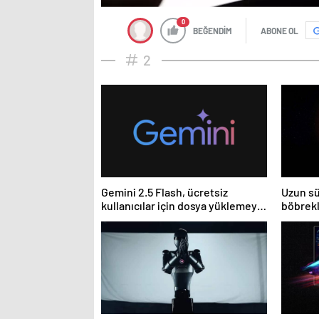
0
BEĞENDİM
ABONE OL
2
Gemini 2.5 Flash, ücretsiz
Uzun sü
kullanıcılar için dosya yüklemeyi
böbrekl
devre dışı bırakıyor