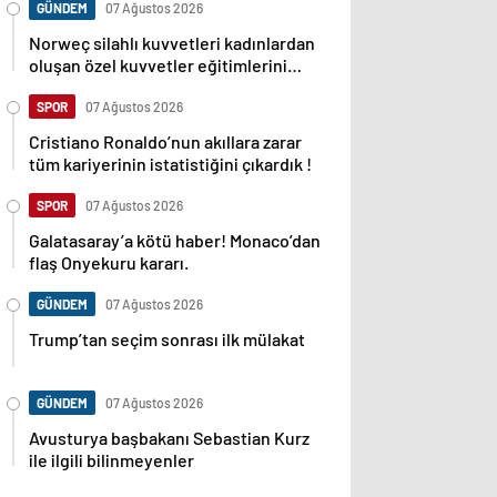
GÜNDEM
07 Ağustos 2026
Norweç silahlı kuvvetleri kadınlardan
oluşan özel kuvvetler eğitimlerini
başlattı.
SPOR
07 Ağustos 2026
Cristiano Ronaldo’nun akıllara zarar
tüm kariyerinin istatistiğini çıkardık !
SPOR
07 Ağustos 2026
Galatasaray’a kötü haber! Monaco’dan
flaş Onyekuru kararı.
GÜNDEM
07 Ağustos 2026
Trump’tan seçim sonrası ilk mülakat
GÜNDEM
07 Ağustos 2026
Avusturya başbakanı Sebastian Kurz
ile ilgili bilinmeyenler