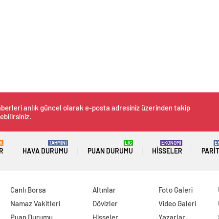
berleri anlık güncel olarak e-posta adresiniz üzerinden takip
ebilirsiniz.
K
TAHMİNİ
LİG
EKONOMİ
E
R
HAVA DURUMU
PUAN DURUMU
HISSELER
PARI
Canlı Borsa
Altınlar
Foto Galeri
Namaz Vakitleri
Dövizler
Video Galeri
Puan Durumu
Hisseler
Yazarlar