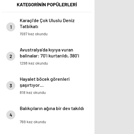
KATEGORİNİN POPÜLERLERİ
Karaçi’de Çok Uluslu Deniz
Tatbikatı
1
1597 kez okundu
Avustralya’da kıyıya vuran
balinalar: 70’i kurtarıldı, 380’i
2
öldü
1298 kez okundu
Hayalet böcek görenleri
şaşırtıyor…
3
818 kez okundu
Balıkçıların ağına bir dev takıldı
4
769 kez okundu