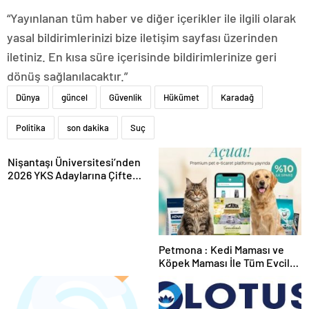
“Yayınlanan tüm haber ve diğer içerikler ile ilgili olarak
yasal bildirimlerinizi bize iletişim sayfası üzerinden
iletiniz. En kısa süre içerisinde bildirimlerinize geri
dönüş sağlanılacaktır.”
Dünya
güncel
Güvenlik
Hükümet
Karadağ
Politika
son dakika
Suç
Nişantaşı Üniversitesi’nden
2026 YKS Adaylarına Çifte
Güvence: Sabit Ücret ve
Kesintisiz Burs
Petmona : Kedi Maması ve
Köpek Maması İle Tüm Evcil
Hayvan Ürünleri