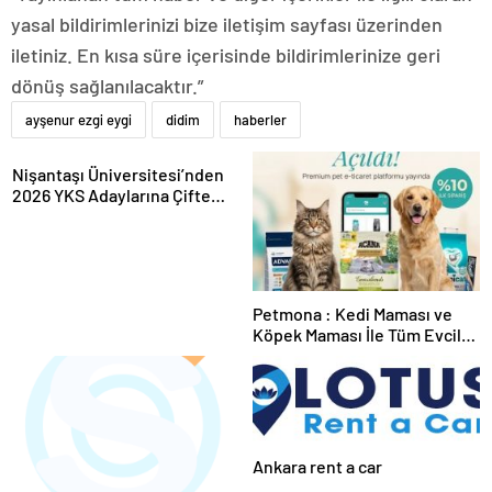
yasal bildirimlerinizi bize iletişim sayfası üzerinden
iletiniz. En kısa süre içerisinde bildirimlerinize geri
dönüş sağlanılacaktır.”
ayşenur ezgi eygi
didim
haberler
Nişantaşı Üniversitesi’nden
2026 YKS Adaylarına Çifte
Güvence: Sabit Ücret ve
Kesintisiz Burs
Petmona : Kedi Maması ve
Köpek Maması İle Tüm Evcil
Hayvan Ürünleri
Ankara rent a car