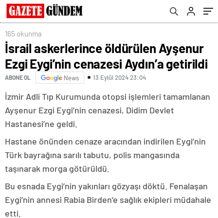
165 okunma
İsrail askerlerince öldürülen Ayşenur
Ezgi Eygi’nin cenazesi Aydın’a getirildi
13 Eylül 2024 23:04
ABONE OL
News
İzmir Adli Tıp Kurumunda otopsi işlemleri tamamlanan
Ayşenur Ezgi Eygi’nin cenazesi, Didim Devlet
Hastanesi’ne geldi.
Hastane önünden cenaze aracından indirilen Eygi’nin
Türk bayrağına sarılı tabutu, polis mangasında
taşınarak morga götürüldü.
Bu esnada Eygi’nin yakınları gözyaşı döktü. Fenalaşan
Eygi’nin annesi Rabia Birden’e sağlık ekipleri müdahale
etti.