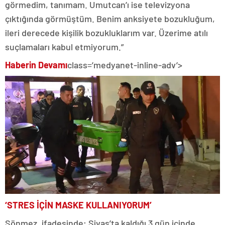
görmedim, tanımam. Umutcan’ı ise televizyona
çıktığında görmüştüm. Benim anksiyete bozukluğum,
ileri derecede kişilik bozukluklarım var. Üzerime atılı
suçlamaları kabul etmiyorum.”
Haberin Devamı
class=’medyanet-inline-adv’>
‘STRES İÇİN MASKE KULLANIYORUM’
Sönmez, ifadesinde; Sivas’ta kaldığı 3 gün içinde