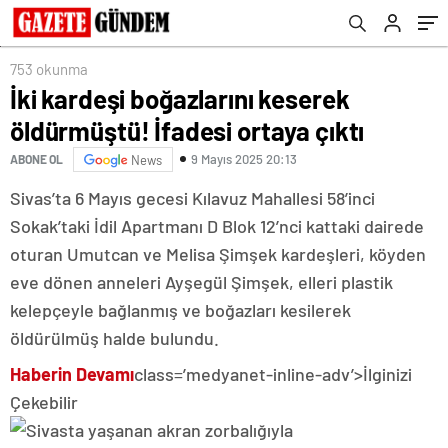
753 okunma
İki kardeşi boğazlarını keserek
öldürmüştü! İfadesi ortaya çıktı
9 Mayıs 2025 20:13
ABONE OL
News
Sivas’ta 6 Mayıs gecesi Kılavuz Mahallesi 58’inci
Sokak’taki İdil Apartmanı D Blok 12’nci kattaki dairede
oturan Umutcan ve Melisa Şimşek kardeşleri, köyden
eve dönen anneleri Ayşegül Şimşek, elleri plastik
kelepçeyle bağlanmış ve boğazları kesilerek
öldürülmüş halde bulundu.
Haberin Devamı
class=’medyanet-inline-adv’>
İlginizi
Çekebilir