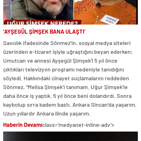
‘AYŞEGÜL ŞİMŞEK BANA ULAŞTI’
Savcılık ifadesinde Sönmez’in, sosyal medya siteleri
üzerinden e-ticaret işiyle uğraştığını beyan ederken;
Umutcan ve annesi Ayşegül Şimşek’i 5 yıl önce
çıktıkları televizyon programı nedeniyle tanıdığını
söyledi. Hakkındaki cinayet suçlamalarını reddeden
Sönmez, “Melisa Şimşek’i tanımam. Uğur Şimşek’le
daha önce iş yaptık. 5 yıl önce beni dolandırdı. Sonra
kaybolup sırra kadem bastı. Ankara Sincan’da yaşarım.
Uzun yıllardır Ankara ilinde yaşarım.
Haberin Devamı
class=’medyanet-inline-adv’>