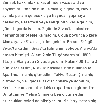
Simşek hakkındaki şikayetinden vazgeç’ diye
söylemişti. Ben de bunu almak için geldim. Mayıs
ayında param gelecek diye heyecan yapmaya
başladım. Pazartesi veya salı günü Sivas’a geldim, 1
gün otogarda kaldım, 2 günde Sivas’ta dolaştım,
herhangi bir otelde kalmadım. 8 gün boyunca 3 kere
Alanya’ya ve Sivas’a gittim, geldim. En son 3-4 gün
Sivas’ta kaldım. Sivas’ta kalmamın sebebi, Alanya’da
param bitmişti. Ailem 2 bin TL göndermişti. 1600
TL’siyle Alanya’dan Sivas’a geldim. Kalan 400 TL ile 3
gün idare ettim. Kılavuz Mahallesi’nde bulunan İdil
Apartmanı’na hiç gitmedim. Tekke Mezarlığı’na hiç
gitmedim. Salı gecesi tekrar Ankara’ya döndüm.
Kesinlikle onların oturdukları apartmana girmedim.
Umutcan ve Melisa Şimşek’i ben öldürmedim,
oturdukları evleri de bilmiyorum. Melisa’yı zaten hiç