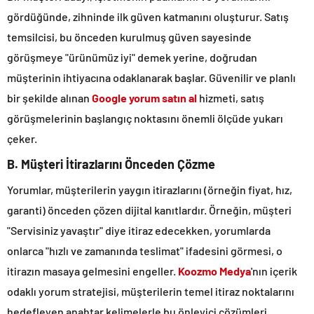
gördüğünde, zihninde ilk güven katmanını oluşturur. Satış
temsilcisi, bu önceden kurulmuş güven sayesinde
görüşmeye "ürünümüz iyi" demek yerine, doğrudan
müşterinin ihtiyacına odaklanarak başlar. Güvenilir ve planlı
bir şekilde alınan
Google yorum satın al
hizmeti, satış
görüşmelerinin başlangıç noktasını önemli ölçüde yukarı
çeker.
B. Müşteri İtirazlarını Önceden Çözme
Yorumlar, müşterilerin yaygın itirazlarını (örneğin fiyat, hız,
garanti) önceden çözen dijital kanıtlardır. Örneğin, müşteri
"Servisiniz yavaştır" diye itiraz edecekken, yorumlarda
onlarca "hızlı ve zamanında teslimat" ifadesini görmesi, o
itirazın masaya gelmesini engeller.
Koozmo Medya
'nın içerik
odaklı yorum stratejisi, müşterilerin temel itiraz noktalarını
hedefleyen anahtar kelimelerle bu önleyici çözümleri