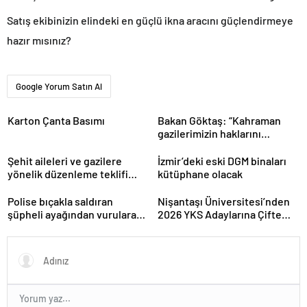
Satış ekibinizin elindeki en güçlü ikna aracını güçlendirmeye
hazır mısınız?
Google Yorum Satın Al
Karton Çanta Basımı
Bakan Göktaş: “Kahraman
gazilerimizin haklarını
güçlendiren yeni bir dönemin
kapılarını aralıyoruz”
Şehit aileleri ve gazilere
İzmir’deki eski DGM binaları
yönelik düzenleme teklifi
kütüphane olacak
Meclis’te kabul edildi
Polise bıçakla saldıran
Nişantaşı Üniversitesi’nden
şüpheli ayağından vurularak
2026 YKS Adaylarına Çifte
yakalandı
Güvence: Sabit Ücret ve
Kesintisiz Burs