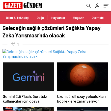
Bilim & Teknoloji
Doğa
Hayvanlar
Magazin
Otomobil
Geleceğin sağlık çözümleri Sağlıkta Yapay
Zeka Yarışması’nda olacak
1
Gemini 2.5 Flash, ücretsiz
Uzun süreli uzay yolculukları
kullanıcılar için dosya
böbreklere zarar veriyor
yüklemeyi devre dışı
bırakıyor