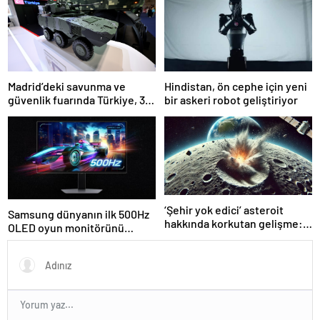
Madrid’deki savunma ve
Hindistan, ön cephe için yeni
güvenlik fuarında Türkiye, 32
bir askeri robot geliştiriyor
firmayla ilgi odağı
‘Şehir yok edici’ asteroit
Samsung dünyanın ilk 500Hz
hakkında korkutan gelişme:
OLED oyun monitörünü
Beklenenden daha büyük
piyasaya sürdü