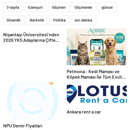
3-sayfa
Esenyurt
Göçmen
Göçmenler
güncel
Güvenlik
Narkotik
Politika
son dakika
Nişantaşı Üniversitesi’nden
2026 YKS Adaylarına Çifte
Güvence: Sabit Ücret ve
Kesintisiz Burs
Petmona : Kedi Maması ve
Köpek Maması İle Tüm Evcil
Hayvan Ürünleri
Ankara rent a car
NPU Demir Fiyatları