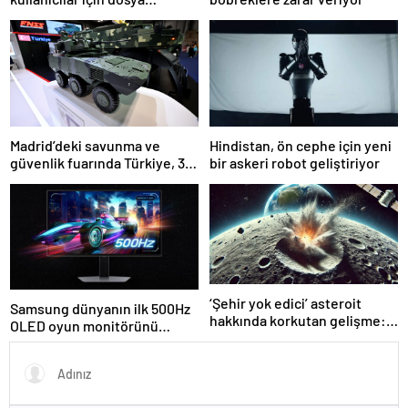
yüklemeyi devre dışı
bırakıyor
Madrid’deki savunma ve
Hindistan, ön cephe için yeni
güvenlik fuarında Türkiye, 32
bir askeri robot geliştiriyor
firmayla ilgi odağı
‘Şehir yok edici’ asteroit
Samsung dünyanın ilk 500Hz
hakkında korkutan gelişme:
OLED oyun monitörünü
Beklenenden daha büyük
piyasaya sürdü