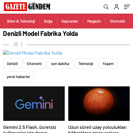
Bilim & Teknoloji
Doğa
Hayvanlar
Magazin
Otomobil
Denizli Model Fabrika Yolda
1
Denizli
Ekonomi
son dakika
Teknoloji
Yaşam
yerel haberler
Gemini 2.5 Flash, ücretsiz
Uzun süreli uzay yolculukları
kullanıcılar için dosya
böbreklere zarar veriyor