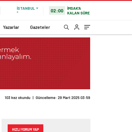
İMSAK'A
İSTANBUL
02:00
KALAN SÜRE
°
Yazarlar
Gazeteler
103 kez okundu
|
Güncelleme: 29 Mart 2025 03:59
HIZLI YORUM YAP