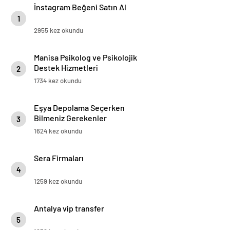
İnstagram Beğeni Satın Al
1
2955 kez okundu
Manisa Psikolog ve Psikolojik
Destek Hizmetleri
2
1734 kez okundu
Eşya Depolama Seçerken
Bilmeniz Gerekenler
3
1624 kez okundu
Sera Firmaları
4
1259 kez okundu
Antalya vip transfer
5