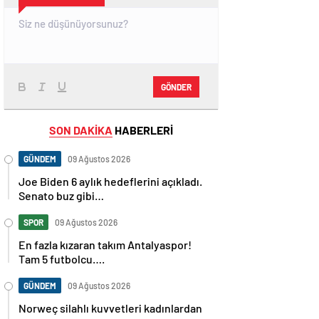
GÖNDER
SON DAKİKA
HABERLERİ
GÜNDEM
09 Ağustos 2026
Joe Biden 6 aylık hedeflerini açıkladı.
Senato buz gibi…
SPOR
09 Ağustos 2026
En fazla kızaran takım Antalyaspor!
Tam 5 futbolcu….
GÜNDEM
09 Ağustos 2026
Norweç silahlı kuvvetleri kadınlardan