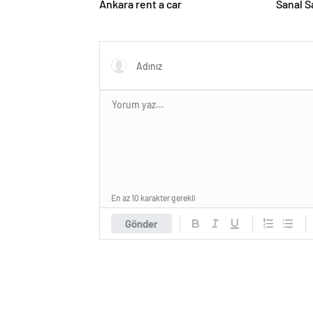
Ankara rent a car
Sanal S
En az 10 karakter gerekli
Gönder