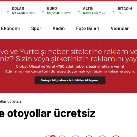
DOLAR
EURO
ALTIN
BITCOIN
47,7436
55,2510
6.660,55
%
0.18%
0.32%
2,59
Ekonomi
Spor
Kadın
Foto Galeri
Videolar
lar ücretsiz
 otoyollar ücretsiz