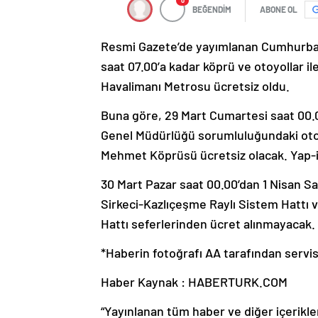
0
BEĞENDİM
ABONE OL
Resmi Gazete’de yayımlanan Cumhurbaş
saat 07.00’a kadar köprü ve otoyollar 
Havalimanı Metrosu ücretsiz oldu.
Buna göre, 29 Mart Cumartesi saat 00.0
Genel Müdürlüğü sorumluluğundaki otoy
Mehmet Köprüsü ücretsiz olacak. Yap-işl
30 Mart Pazar saat 00.00’dan 1 Nisan S
Sirkeci-Kazlıçeşme Raylı Sistem Hattı
Hattı seferlerinden ücret alınmayacak.
*Haberin fotoğrafı AA tarafından servis 
Haber Kaynak : HABERTURK.COM
“Yayınlanan tüm haber ve diğer içerikler i