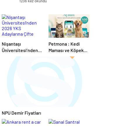
1236 kez okundu
Nişantaşı
Petmona : Kedi
Üniversitesi’nden
Maması ve Köpek
2026 YKS
Maması İle Tüm
Adaylarına Çifte
Evcil Hayvan
Güvence: Sabit
Ürünleri
Ücret ve Kesintisiz
Burs
NPU Demir Fiyatları