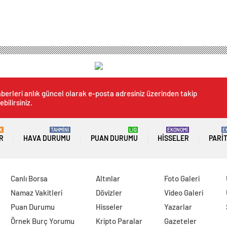
berleri anlık güncel olarak e-posta adresiniz üzerinden takip
ebilirsiniz.
K
TAHMİNİ
LİG
EKONOMİ
E
R
HAVA DURUMU
PUAN DURUMU
HISSELER
PARI
Canlı Borsa
Altınlar
Foto Galeri
Namaz Vakitleri
Dövizler
Video Galeri
Puan Durumu
Hisseler
Yazarlar
Örnek Burç Yorumu
Kripto Paralar
Gazeteler