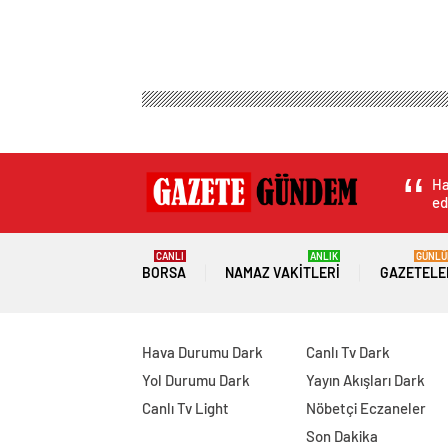
Ha
ed
CANLI
ANLIK
GÜNLÜ
BORSA
NAMAZ VAKITLERI
GAZETELE
Hava Durumu Dark
Canlı Tv Dark
Yol Durumu Dark
Yayın Akışları Dark
Canlı Tv Light
Nöbetçi Eczaneler
Son Dakika