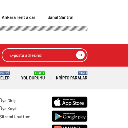
Ankara rent a car
Sanal Santral
KONOMİ
TRAFİK
CANLI
TELER
YOL DURUMU
KRIPTO PARALAR
Üye Giriş
Üye Kayıt
Şifremi Unuttum