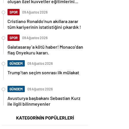
oluşan özel kuvvetler eğitimlerini
başlattı.
SPOR
09 Ağustos 2026
Cristiano Ronaldo’nun akıllara zarar
tüm kariyerinin istatistiğini çıkardık !
SPOR
09 Ağustos 2026
Galatasaray’a kötü haber! Monaco’dan
flaş Onyekuru kararı.
GÜNDEM
09 Ağustos 2026
Trump’tan seçim sonrası ilk mülakat
GÜNDEM
09 Ağustos 2026
Avusturya başbakanı Sebastian Kurz
ile ilgili bilinmeyenler
KATEGORİNİN POPÜLERLERİ