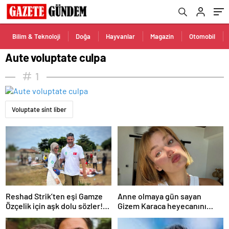
Bilim & Teknoloji
Doğa
Hayvanlar
Magazin
Otomobil
Aute voluptate culpa
1
Voluptate sint liber
Reshad Strik’ten eşi Gamze
Anne olmaya gün sayan
Özçelik için aşk dolu sözler!
Gizem Karaca heyecanını
“Benim cennetim…”
paylaştı! “Senelerdir annelik
yapıyorum ama bu sene