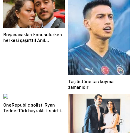
farklı…”
Boşanacakları konuşulurken
herkesi şaşırttı! Anıl
Altan’dan Pelin Akil’e
duygusal Anneler Günü
mesajı
Taş üstüne taş koyma
zamanıdır
OneRepublic solisti Ryan
TedderTürk bayraklı t-shirt ile
konsere çıktı!