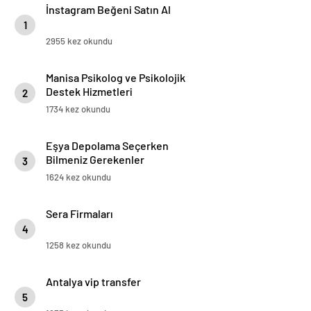
İnstagram Beğeni Satın Al
1
2955 kez okundu
Manisa Psikolog ve Psikolojik
Destek Hizmetleri
2
1734 kez okundu
Eşya Depolama Seçerken
Bilmeniz Gerekenler
3
1624 kez okundu
Sera Firmaları
4
1258 kez okundu
Antalya vip transfer
5