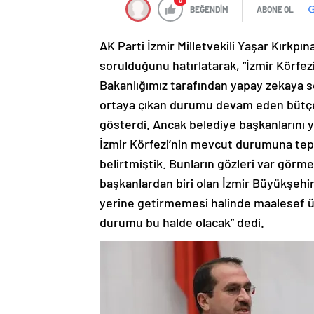
0
BEĞENDİM
ABONE OL
AK Parti İzmir Milletvekili Yaşar Kırk
sorulduğunu hatırlatarak, “İzmir Körfez
Bakanlığımız tarafından yapay zekaya 
ortaya çıkan durumu devam eden bütçe
gösterdi. Ancak belediye başkanlarını 
İzmir Körfezi’nin mevcut durumuna tep
belirtmiştik. Bunların gözleri var görmez
başkanlardan biri olan İzmir Büyükşehi
yerine getirmemesi halinde maalesef üz
durumu bu halde olacak” dedi.