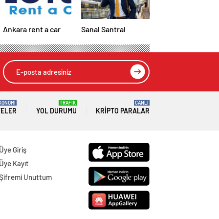
Ankara rent a car
Sanal Santral
KONOMİ
TRAFİK
CANLI
TELER
YOL DURUMU
KRIPTO PARALAR
Üye Giriş
Üye Kayıt
Şifremi Unuttum