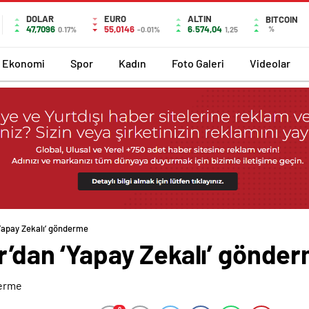
DOLAR
EURO
ALTIN
BITCOIN
47,7096
55,0146
6.574,04
%
0.17%
-0.01%
1,25
Ekonomi
Spor
Kadın
Foto Galeri
Videolar
‘Yapay Zekalı’ gönderme
ar’dan ‘Yapay Zekalı’ gönde