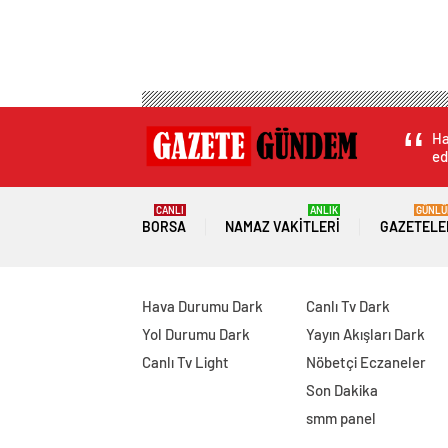
Ha
ed
CANLI
ANLIK
GÜNLÜ
BORSA
NAMAZ VAKITLERI
GAZETELE
Hava Durumu Dark
Canlı Tv Dark
Yol Durumu Dark
Yayın Akışları Dark
Canlı Tv Light
Nöbetçi Eczaneler
Son Dakika
smm panel