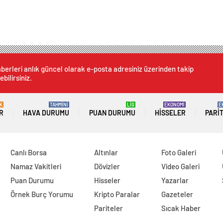
berleri anlık güncel olarak e-posta adresiniz üzerinden takip
ebilirsiniz.
K
TAHMİNİ
LİG
EKONOMİ
E
R
HAVA DURUMU
PUAN DURUMU
HISSELER
PARI
Canlı Borsa
Altınlar
Foto Galeri
Namaz Vakitleri
Dövizler
Video Galeri
Puan Durumu
Hisseler
Yazarlar
Örnek Burç Yorumu
Kripto Paralar
Gazeteler
Pariteler
Sıcak Haber