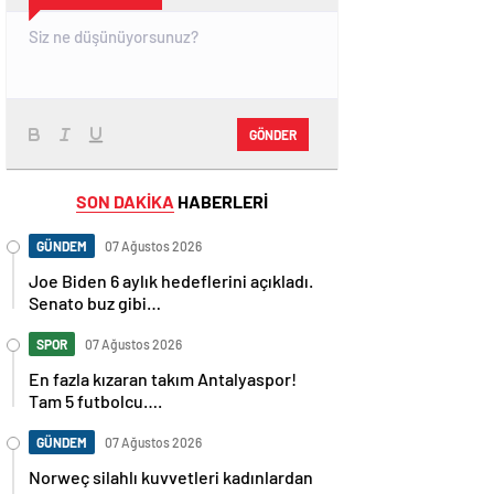
GÖNDER
SON DAKİKA
HABERLERİ
GÜNDEM
07 Ağustos 2026
Joe Biden 6 aylık hedeflerini açıkladı.
Senato buz gibi…
SPOR
07 Ağustos 2026
En fazla kızaran takım Antalyaspor!
Tam 5 futbolcu….
GÜNDEM
07 Ağustos 2026
Norweç silahlı kuvvetleri kadınlardan