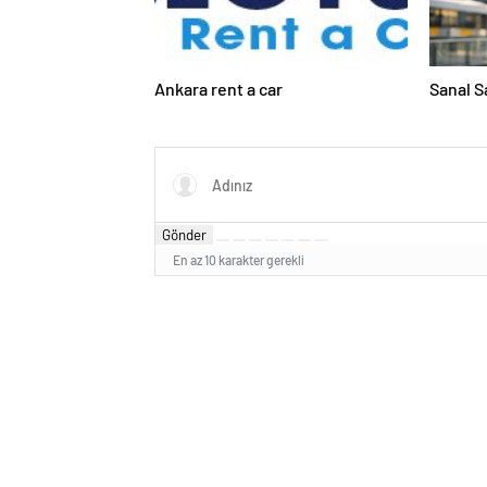
Ankara rent a car
Sanal S
Gönder
En az 10 karakter gerekli