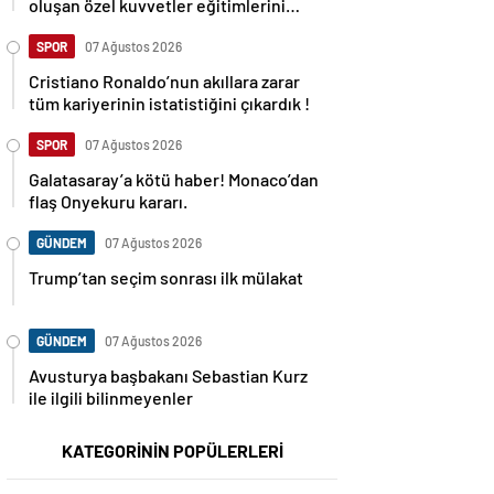
oluşan özel kuvvetler eğitimlerini
başlattı.
SPOR
07 Ağustos 2026
Cristiano Ronaldo’nun akıllara zarar
tüm kariyerinin istatistiğini çıkardık !
SPOR
07 Ağustos 2026
Galatasaray’a kötü haber! Monaco’dan
flaş Onyekuru kararı.
GÜNDEM
07 Ağustos 2026
Trump’tan seçim sonrası ilk mülakat
GÜNDEM
07 Ağustos 2026
Avusturya başbakanı Sebastian Kurz
ile ilgili bilinmeyenler
KATEGORİNİN POPÜLERLERİ