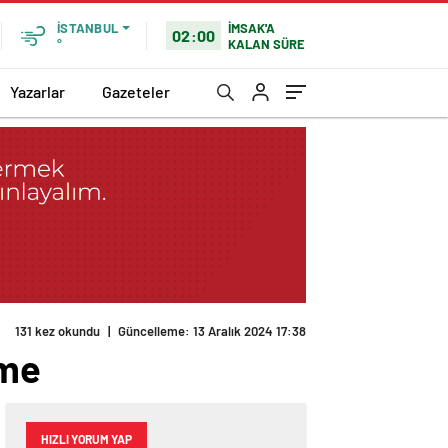
İMSAK'A
İSTANBUL
02:00
KALAN SÜRE
°
Yazarlar
Gazeteler
131 kez okundu
|
Güncelleme: 13 Aralık 2024 17:38
rme
HIZLI YORUM YAP