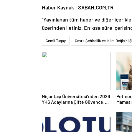
Haber Kaynak : SABAH.COM.TR
“Yayınlanan tüm haber ve diğer içerikler i
üzerinden iletiniz. En kısa süre içerisin
Cemil Tugay
Çevre Şehircilik ve İklim Değişikli
Nişantaşı Üniversitesi’nden 2026
Petmon
YKS Adaylarına Çifte Güvence:
Maması 
Sabit Ücret ve Kesintisiz Burs
Ürünler