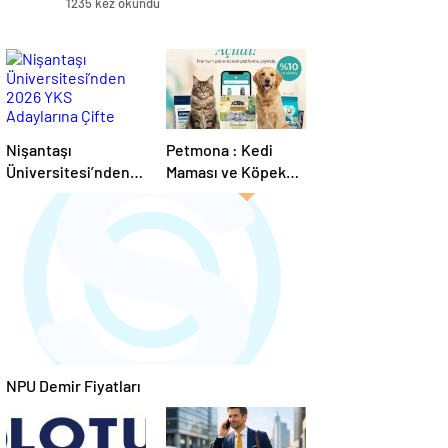
1235 kez okundu
Nişantaşı
Petmona : Kedi
Üniversitesi’nden
Maması ve Köpek
2026 YKS
Maması İle Tüm
Adaylarına Çifte
Evcil Hayvan
Güvence: Sabit
Ürünleri
Ücret ve Kesintisiz
Burs
NPU Demir Fiyatları