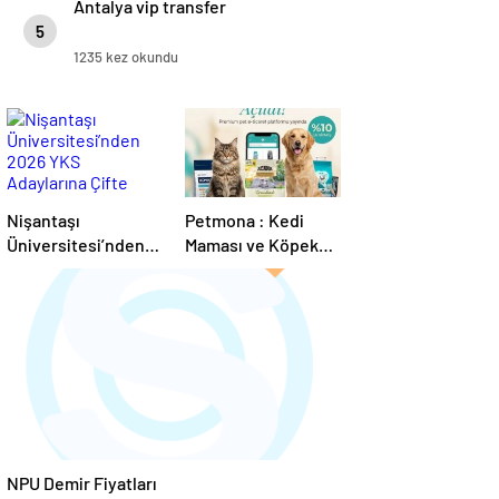
Antalya vip transfer
5
1235 kez okundu
Nişantaşı
Petmona : Kedi
Üniversitesi’nden
Maması ve Köpek
2026 YKS
Maması İle Tüm
Adaylarına Çifte
Evcil Hayvan
Güvence: Sabit
Ürünleri
Ücret ve Kesintisiz
Burs
NPU Demir Fiyatları