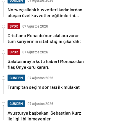
GÜNDEM
07 Ağustos 2026
Norweç silahlı kuvvetleri kadınlardan
oluşan özel kuvvetler eğitimlerini
başlattı.
SPOR
07 Ağustos 2026
Cristiano Ronaldo’nun akıllara zarar
tüm kariyerinin istatistiğini çıkardık !
SPOR
07 Ağustos 2026
Galatasaray’a kötü haber! Monaco’dan
flaş Onyekuru kararı.
GÜNDEM
07 Ağustos 2026
Trump’tan seçim sonrası ilk mülakat
GÜNDEM
07 Ağustos 2026
Avusturya başbakanı Sebastian Kurz
ile ilgili bilinmeyenler