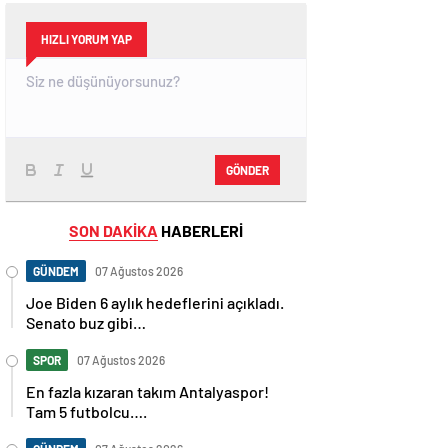
HIZLI YORUM YAP
GÖNDER
SON DAKİKA
HABERLERİ
GÜNDEM
07 Ağustos 2026
Joe Biden 6 aylık hedeflerini açıkladı.
Senato buz gibi…
SPOR
07 Ağustos 2026
En fazla kızaran takım Antalyaspor!
Tam 5 futbolcu….