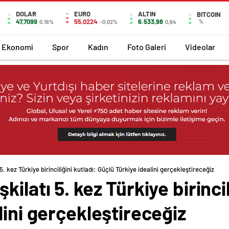
DOLAR
EURO
ALTIN
BITCOIN
47,7099
55,0224
6.533,98
%
0.16%
-0.02%
0,64
Ekonomi
Spor
Kadın
Foto Galeri
Videolar
. kez Türkiye birinciliğini kutladı: Güçlü Türkiye idealini gerçekleştireceğiz
ilatı 5. kez Türkiye birincil
lini gerçekleştireceğiz