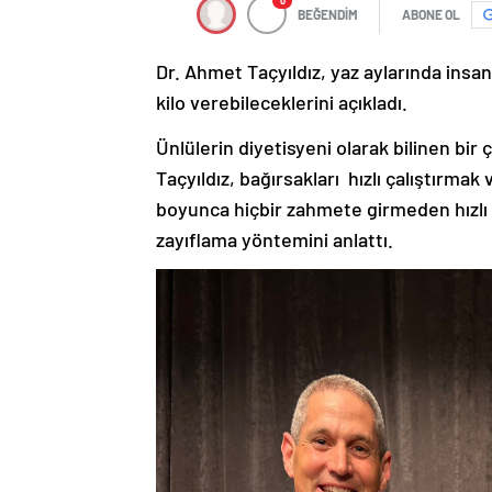
0
BEĞENDİM
ABONE OL
Dr. Ahmet Taçyıldız, yaz aylarında insanl
kilo verebileceklerini açıkladı.
Ünlülerin diyetisyeni olarak bilinen b
Taçyıldız, bağırsakları hızlı çalıştırma
boyunca hiçbir zahmete girmeden hızlı b
zayıflama yöntemini anlattı.