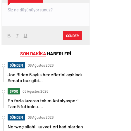
GÖNDER
SON DAKİKA
HABERLERİ
GÜNDEM
08 Ağustos 2026
Joe Biden 6 aylık hedeflerini açıkladı.
Senato buz gibi…
SPOR
08 Ağustos 2026
En fazla kızaran takım Antalyaspor!
Tam 5 futbolcu….
GÜNDEM
08 Ağustos 2026
Norweç silahlı kuvvetleri kadınlardan