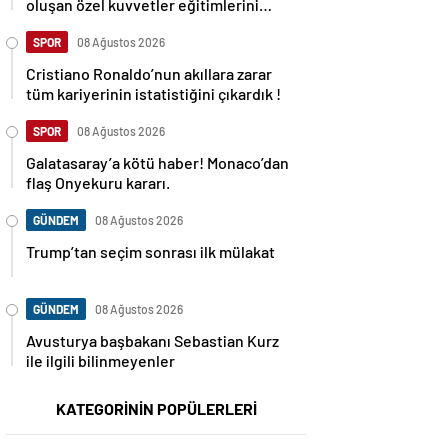
oluşan özel kuvvetler eğitimlerini
başlattı.
SPOR
08 Ağustos 2026
Cristiano Ronaldo’nun akıllara zarar
tüm kariyerinin istatistiğini çıkardık !
SPOR
08 Ağustos 2026
Galatasaray’a kötü haber! Monaco’dan
flaş Onyekuru kararı.
GÜNDEM
08 Ağustos 2026
Trump’tan seçim sonrası ilk mülakat
GÜNDEM
08 Ağustos 2026
Avusturya başbakanı Sebastian Kurz
ile ilgili bilinmeyenler
KATEGORİNİN POPÜLERLERİ