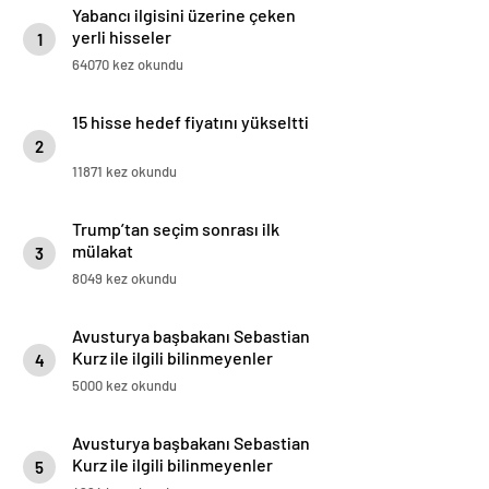
Yabancı ilgisini üzerine çeken
yerli hisseler
1
64070 kez okundu
15 hisse hedef fiyatını yükseltti
2
11871 kez okundu
Trump’tan seçim sonrası ilk
mülakat
3
8049 kez okundu
Avusturya başbakanı Sebastian
Kurz ile ilgili bilinmeyenler
4
5000 kez okundu
Avusturya başbakanı Sebastian
Kurz ile ilgili bilinmeyenler
5