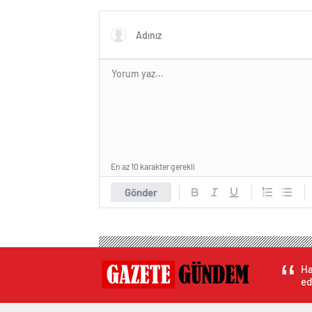
En az 10 karakter gerekli
Gönder
Ha
ed