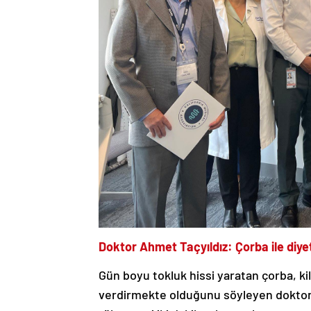
Doktor Ahmet Taçyıldız: Çorba ile diyet 
Gün boyu tokluk hissi yaratan çorba, ki
verdirmekte olduğunu söyleyen doktor A