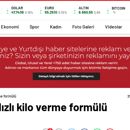
DOLAR
EURO
ALTIN
BITCOIN
47,7436
55,2510
6.660,55
%
0.18%
0.32%
2,59
Ekonomi
Spor
Kadın
Foto Galeri
Videolar
me formülü
2
ızlı kilo verme formülü