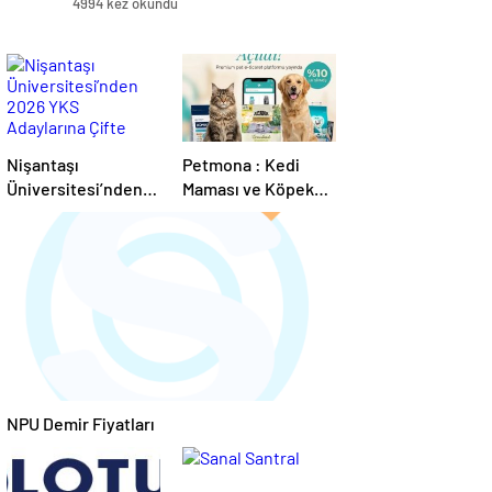
4994 kez okundu
Nişantaşı
Petmona : Kedi
Üniversitesi’nden
Maması ve Köpek
2026 YKS
Maması İle Tüm
Adaylarına Çifte
Evcil Hayvan
Güvence: Sabit
Ürünleri
Ücret ve Kesintisiz
Burs
NPU Demir Fiyatları