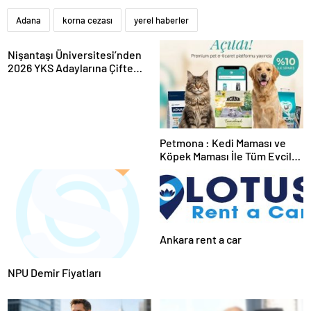
Adana
korna cezası
yerel haberler
Nişantaşı Üniversitesi’nden
2026 YKS Adaylarına Çifte
Güvence: Sabit Ücret ve
Kesintisiz Burs
Petmona : Kedi Maması ve
Köpek Maması İle Tüm Evcil
Hayvan Ürünleri
Ankara rent a car
NPU Demir Fiyatları