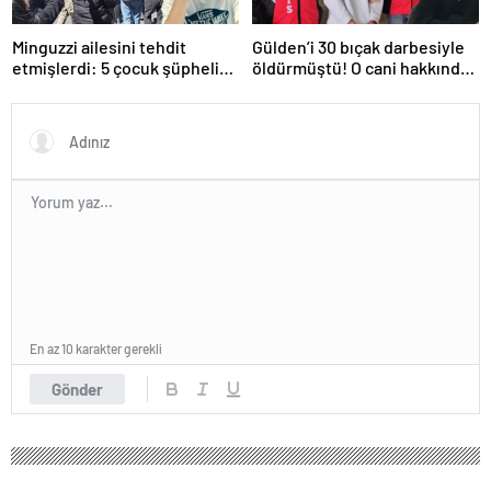
Minguzzi ailesini tehdit
Gülden’i 30 bıçak darbesiyle
etmişlerdi: 5 çocuk şüpheli
öldürmüştü! O cani hakkında
hakkında istenen ceza belli
istenen ceza belli oldu: Kan
oldu
donduran detaylar…
En az 10 karakter gerekli
Gönder