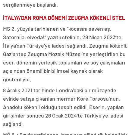
sergilenmeye başlandı.
İTALYA’DAN ROMA DÖNEMİ ZEUGMA KÖKENLİ STEL
MS 2. yüzyıla tarihlenen ve “kocasını seven eş,
Satornila, elveda!” yazıtlı stelinin, 28 Nisan 2023’te
İtalya’dan Türkiye’ye iadesi sağlandı. Zeugma kökenli,
Gaziantep Zeugma Mozaik Müzesi’ne yerleştirilen bu
eser, dönemin yerleşik toplumları ve soy çalışmaları
açısından önemli bir bilimsel kaynak olarak
gösteriliyor.
8 Aralık 2021 tarihinde Londra’daki bir müzayede
evinde satışa çıkarılan mermer Kore Torsosu’nun,
Anadolu kökenli olduğu tespit edildi. Eserin, yapılan
girişimler sonucu 26 Ocak 2024’te Türkiye’ye iadesi
sağlandı.
MÖ 6. yüzyıla tarihlenen, başsız ve silindirik kaideli bir