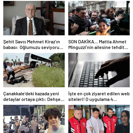
Şehit Savcı Mehmet Kiraz’ın
SON DAKİKA… Mattia Ahmet
babası: Oğlumuzu seviyoruz
Minguzzi’nin ailesine tehdit
ama devletimizi oğlumuzdan
davasında yeni gelişme: İşte
da çok seviyoruz
5 şüpheli hakkında istenen
ceza!
Çanakkale’deki kazada yeni
İşte en çok ziyaret edilen web
detaylar ortaya çıktı: Dehşet
siteleri! O uygulama 4
kamyonunun suç dosyası
basamak birden yükseldi: İlk
kabarık!
sırada…