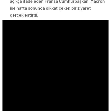
açıkça ifade eden Fransa Cumhurbaşkanı Macron
ise hafta sonunda dikkat çeken bir ziyaret
gerçekleştirdi.