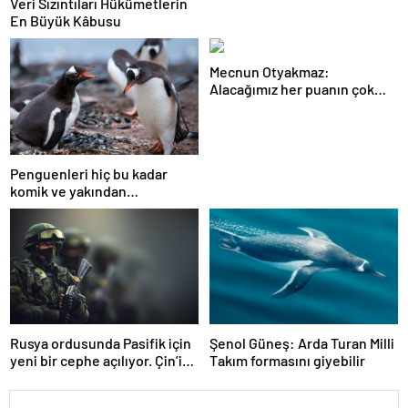
Veri Sızıntıları Hükümetlerin
En Büyük Kâbusu
Mecnun Otyakmaz:
Alacağımız her puanın çok
önemi var
Penguenleri hiç bu kadar
komik ve yakından
görmemiştiniz
Rusya ordusunda Pasifik için
Şenol Güneş: Arda Turan Milli
yeni bir cephe açılıyor. Çin’in
Takım formasını giyebilir
ilk tepkisi!