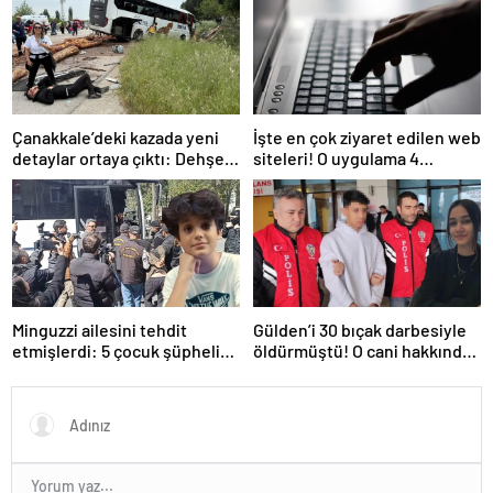
da çok seviyoruz
5 şüpheli hakkında istenen
ceza!
Çanakkale’deki kazada yeni
İşte en çok ziyaret edilen web
detaylar ortaya çıktı: Dehşet
siteleri! O uygulama 4
kamyonunun suç dosyası
basamak birden yükseldi: İlk
kabarık!
sırada…
Minguzzi ailesini tehdit
Gülden’i 30 bıçak darbesiyle
etmişlerdi: 5 çocuk şüpheli
öldürmüştü! O cani hakkında
hakkında istenen ceza belli
istenen ceza belli oldu: Kan
oldu
donduran detaylar…