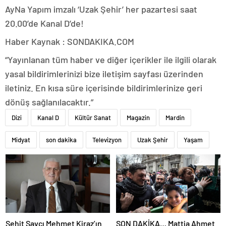
AyNa Yapım imzalı ‘Uzak Şehir’ her pazartesi saat
20.00’de Kanal D’de!
Haber Kaynak : SONDAKIKA.COM
“Yayınlanan tüm haber ve diğer içerikler ile ilgili olarak
yasal bildirimlerinizi bize iletişim sayfası üzerinden
iletiniz. En kısa süre içerisinde bildirimlerinize geri
dönüş sağlanılacaktır.”
Dizi
Kanal D
Kültür Sanat
Magazin
Mardin
Midyat
son dakika
Televizyon
Uzak Şehir
Yaşam
Şehit Savcı Mehmet Kiraz’ın
SON DAKİKA… Mattia Ahmet