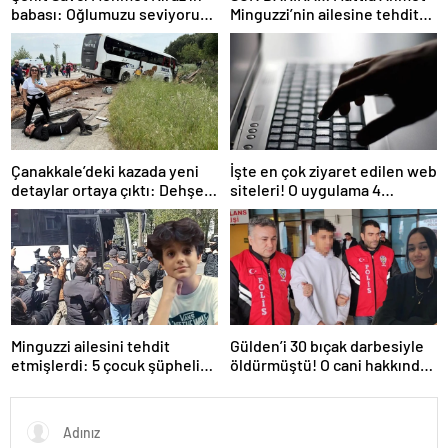
babası: Oğlumuzu seviyoruz
Minguzzi’nin ailesine tehdit
ama devletimizi oğlumuzdan
davasında yeni gelişme: İşte
da çok seviyoruz
5 şüpheli hakkında istenen
ceza!
Çanakkale’deki kazada yeni
İşte en çok ziyaret edilen web
detaylar ortaya çıktı: Dehşet
siteleri! O uygulama 4
kamyonunun suç dosyası
basamak birden yükseldi: İlk
kabarık!
sırada…
Minguzzi ailesini tehdit
Gülden’i 30 bıçak darbesiyle
etmişlerdi: 5 çocuk şüpheli
öldürmüştü! O cani hakkında
hakkında istenen ceza belli
istenen ceza belli oldu: Kan
oldu
donduran detaylar…