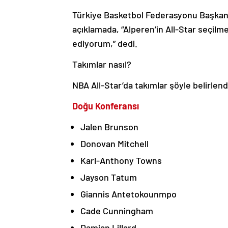
Türkiye Basketbol Federasyonu Başkanı H
açıklamada, “Alperen’in All-Star seçilme
ediyorum,” dedi.
Takımlar nasıl?
NBA All-Star’da takımlar şöyle belirlend
Doğu Konferansı
Jalen Brunson
Donovan Mitchell
Karl-Anthony Towns
Jayson Tatum
Giannis Antetokounmpo
Cade Cunningham
Damian Lillard