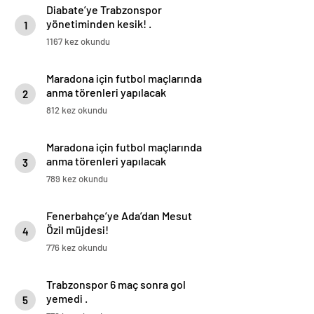
Diabate’ye Trabzonspor
yönetiminden kesik! .
1
1167 kez okundu
Maradona için futbol maçlarında
anma törenleri yapılacak
2
812 kez okundu
Maradona için futbol maçlarında
anma törenleri yapılacak
3
789 kez okundu
Fenerbahçe’ye Ada’dan Mesut
Özil müjdesi!
4
776 kez okundu
Trabzonspor 6 maç sonra gol
yemedi .
5