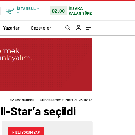
İMSAK'A
İSTANBUL
02:00
KALAN SÜRE
°
Yazarlar
Gazeteler
92 kez okundu
|
Güncelleme: 9 Mart 2025 16:12
l-Star’a seçildi
HIZLI YORUM YAP