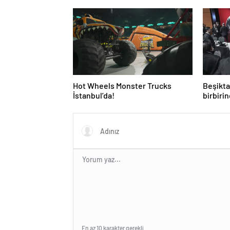
Hot Wheels Monster Trucks
Beşikta
İstanbul’da!
birbiri
Tevfik 
En az 10 karakter gerekli