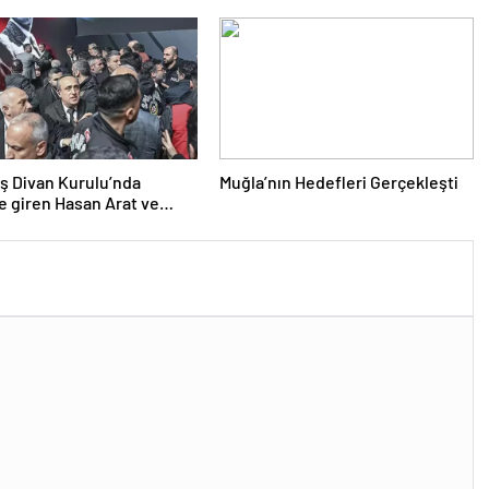
ş Divan Kurulu’nda
Muğla’nın Hedefleri Gerçekleşti
ne giren Hasan Arat ve
Yamantürk için ihraç karar