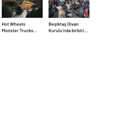
Hot Wheels
Beşiktaş Divan
Monster Trucks
Kurulu’nda birbirine
İstanbul’da!
giren Hasan Arat ve
Tevfik Yamantürk
için ihraç karar