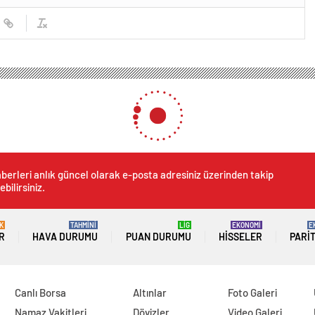
berleri anlık güncel olarak e-posta adresiniz üzerinden takip
ebilirsiniz.
K
TAHMİNİ
LİG
EKONOMİ
E
R
HAVA DURUMU
PUAN DURUMU
HISSELER
PARI
Canlı Borsa
Altınlar
Foto Galeri
Namaz Vakitleri
Dövizler
Video Galeri