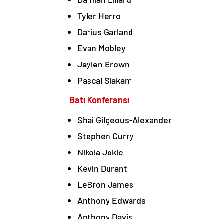
Tyler Herro
Darius Garland
Evan Mobley
Jaylen Brown
Pascal Siakam
Batı Konferansı
Shai Gilgeous-Alexander
Stephen Curry
Nikola Jokic
Kevin Durant
LeBron James
Anthony Edwards
Anthony Davis