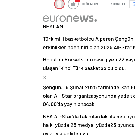
0
BEĞENDİM
ABONE OL
REKLAM
Türk milli basketbolcu Alperen Şengün, 
etkinliklerinden biri olan 2025 All-Star M
Houston Rockets forması giyen 22 yaşı
ulaşan ikinci Türk basketbolcu oldu.
Şengün, 16 Şubat 2025 tarihinde San 
olan All-Star organizasyonunda yedek o
04:00’da yayınlanacak.
NBA All-Star’da takımlardaki ilk beş oy
halk, yüzde 25 medya, yüzde25 oyuncula
oylarıyla belirleniyor.