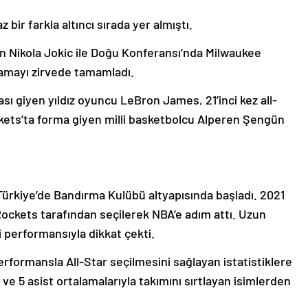
ir farkla altıncı sırada yer almıştı.
n Nikola Jokic ile Doğu Konferansı’nda Milwaukee
amayı zirvede tamamladı.
ı giyen yıldız oyuncu LeBron James, 21’inci kez all-
ckets’ta forma giyen milli basketbolcu Alperen Şengün
ürkiye’de Bandırma Kulübü altyapısında başladı. 2021
Rockets tarafından seçilerek NBA’e adım attı. Uzun
 performansıyla dikkat çekti.
rformansla All-Star seçilmesini sağlayan istatistiklere
 ve 5 asist ortalamalarıyla takımını sırtlayan isimlerden