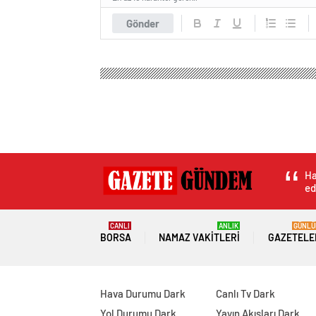
Gönder
Ha
ed
CANLI
ANLIK
GÜNLÜ
BORSA
NAMAZ VAKITLERI
GAZETELE
Hava Durumu Dark
Canlı Tv Dark
Yol Durumu Dark
Yayın Akışları Dark