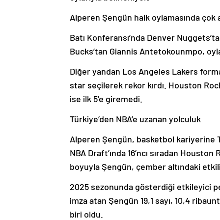
Alperen Şengün halk oylamasında çok az b
Batı Konferansı’nda Denver Nuggets’ta
Bucks’tan Giannis Antetokounmpo, oyl
Diğer yandan Los Angeles Lakers formas
star seçilerek rekor kırdı. Houston Ro
ise ilk 5’e giremedi.
Türkiye’den NBA’e uzanan yolculuk
Alperen Şengün, basketbol kariyerine T
NBA Draft’ında 16’ncı sıradan Houston 
boyuyla Şengün, çember altındaki etkili
2025 sezonunda gösterdiği etkileyici pe
imza atan Şengün 19,1 sayı, 10,4 ribaunt
biri oldu.