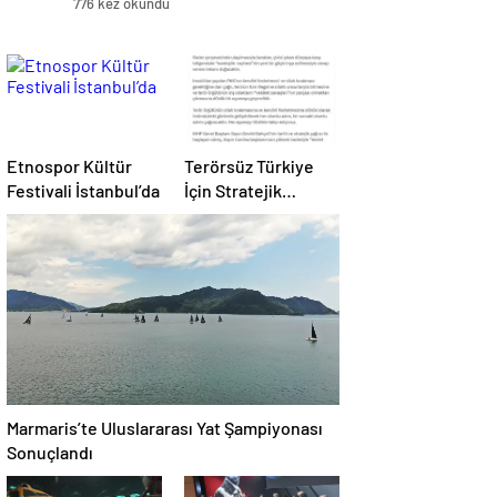
776 kez okundu
Etnospor Kültür
Terörsüz Türkiye
Festivali İstanbul’da
İçin Stratejik
Adımlar
Marmaris’te Uluslararası Yat Şampiyonası
Sonuçlandı