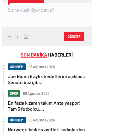
GÖNDER
SON DAKİKA
HABERLERİ
GÜNDEM
06 Ağustos 2026
Joe Biden 6 aylık hedeflerini açıkladı.
Senato buz gibi…
SPOR
06 Ağustos 2026
En fazla kızaran takım Antalyaspor!
Tam 5 futbolcu….
GÜNDEM
06 Ağustos 2026
Norweç silahlı kuvvetleri kadınlardan