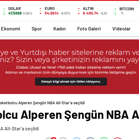
DOLAR
EURO
ALTIN
BITCOIN
47,5988
54,9914
6.495,74
%
0.05%
-0.07%
-0,01
Ekonomi
Spor
Kadın
Foto Galeri
Videolar
basketbolcu Alperen Şengün NBA All-Star’a seçildi
olcu Alperen Şengün NBA Al