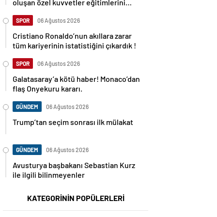
oluşan özel kuvvetler eğitimlerini
başlattı.
SPOR
06 Ağustos 2026
Cristiano Ronaldo’nun akıllara zarar
tüm kariyerinin istatistiğini çıkardık !
SPOR
06 Ağustos 2026
Galatasaray’a kötü haber! Monaco’dan
flaş Onyekuru kararı.
GÜNDEM
06 Ağustos 2026
Trump’tan seçim sonrası ilk mülakat
GÜNDEM
06 Ağustos 2026
Avusturya başbakanı Sebastian Kurz
ile ilgili bilinmeyenler
KATEGORİNİN POPÜLERLERİ