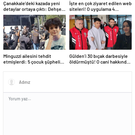
Çanakkale’deki kazada yeni
İşte en çok ziyaret edilen web
detaylar ortaya çıktı: Dehşet
siteleri! O uygulama 4
kamyonunun suç dosyası
basamak birden yükseldi: İlk
kabarık!
sırada…
Minguzzi ailesini tehdit
Gülden’i 30 bıçak darbesiyle
etmişlerdi: 5 çocuk şüpheli
öldürmüştü! O cani hakkında
hakkında istenen ceza belli
istenen ceza belli oldu: Kan
oldu
donduran detaylar…