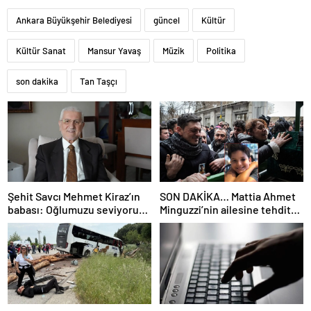
Ankara Büyükşehir Belediyesi
güncel
Kültür
Kültür Sanat
Mansur Yavaş
Müzik
Politika
son dakika
Tan Taşçı
Şehit Savcı Mehmet Kiraz’ın
SON DAKİKA… Mattia Ahmet
babası: Oğlumuzu seviyoruz
Minguzzi’nin ailesine tehdit
ama devletimizi oğlumuzdan
davasında yeni gelişme: İşte
da çok seviyoruz
5 şüpheli hakkında istenen
ceza!