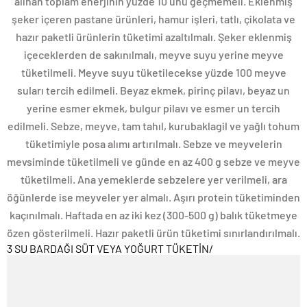
alınan toplam enerjinin yüzde 10’unu geçmemeli. Eklenmiş
şeker içeren pastane ürünleri, hamur işleri, tatlı, çikolata ve
hazır paketli ürünlerin tüketimi azaltılmalı. Şeker eklenmiş
içeceklerden de sakınılmalı, meyve suyu yerine meyve
tüketilmeli. Meyve suyu tüketilecekse yüzde 100 meyve
suları tercih edilmeli. Beyaz ekmek, pirinç pilavı, beyaz un
yerine esmer ekmek, bulgur pilavı ve esmer un tercih
edilmeli. Sebze, meyve, tam tahıl, kurubaklagil ve yağlı tohum
tüketimiyle posa alımı artırılmalı. Sebze ve meyvelerin
mevsiminde tüketilmeli ve günde en az 400 g sebze ve meyve
tüketilmeli. Ana yemeklerde sebzelere yer verilmeli, ara
öğünlerde ise meyveler yer almalı. Aşırı protein tüketiminden
kaçınılmalı. Haftada en az iki kez (300-500 g) balık tüketmeye
özen gösterilmeli. Hazır paketli ürün tüketimi sınırlandırılmalı.
3 SU BARDAĞI SÜT VEYA YOĞURT TÜKETİN
/