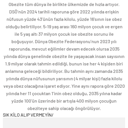
Obezite tüm dünya ile birlikte ülkemizde de hızla artıyor.
DSÖ’nün 2024 tarihli raporuna göre 2022 yılında erişkin
nüfusun yüzde 43’ünün fazla kilolu, yüzde 16’sının ise obez
olduğu belirtiliyor. 5-19 yaş arası 160 milyon çocuk ve ergen
ile 5 yaş altı 37 milyon çocuk ise obezite sorunu ile
boğuşuyor. Dünya Obezite Federasyonu’nun 2023 yılı
raporunda, mevcut eğilimler devam edecek olursa 2035
yılında dünya genelinde obezite ile yaşayacak insan sayısının
1.9 milyar olarak tahmin edildiği, bunun ise her 4 kişiden biri
anlamına geleceği bildiriliyor. Bu tahmin aynı zamanda 2035
yılında dünya nüfusunun yarısının (4 milyar kişi) fazla kilolu
veya obez olacağına işaret ediyor. Yine aynı rapora göre 2020
yılında her 11 çocuktan 1’inin obez olduğu, 2035 yılına kadar
yüzde 100’ün üzerinde bir artışla 400 milyon çocuğun
obeziteye sahip olacağı öngörülüyor.
SIK KİLO ALIP VERMEYİN
/