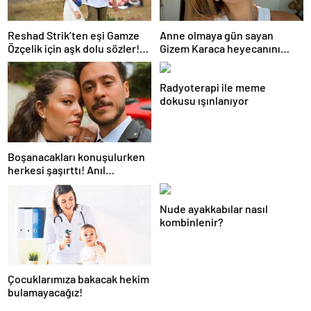
Reshad Strik’ten eşi Gamze
Anne olmaya gün sayan
Özçelik için aşk dolu sözler!
Gizem Karaca heyecanını
“Benim cennetim…”
paylaştı! “Senelerdir annelik
yapıyorum ama bu sene
Radyoterapi ile meme
farklı…”
dokusu ışınlanıyor
Boşanacakları konuşulurken
herkesi şaşırttı! Anıl
Altan’dan Pelin Akil’e
duygusal Anneler Günü
Nude ayakkabılar nasıl
mesajı
kombinlenir?
Çocuklarımıza bakacak hekim
bulamayacağız!