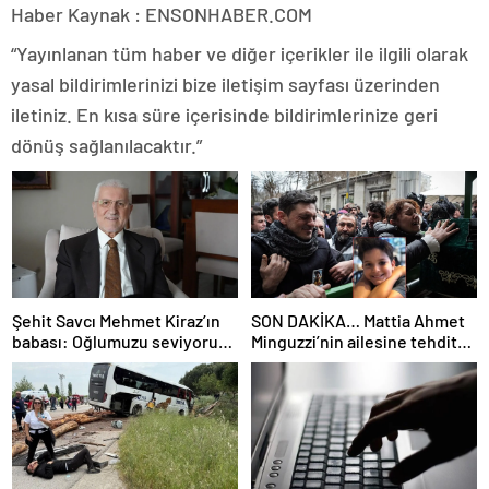
Haber Kaynak : ENSONHABER.COM
“Yayınlanan tüm haber ve diğer içerikler ile ilgili olarak
yasal bildirimlerinizi bize iletişim sayfası üzerinden
iletiniz. En kısa süre içerisinde bildirimlerinize geri
dönüş sağlanılacaktır.”
Şehit Savcı Mehmet Kiraz’ın
SON DAKİKA… Mattia Ahmet
babası: Oğlumuzu seviyoruz
Minguzzi’nin ailesine tehdit
ama devletimizi oğlumuzdan
davasında yeni gelişme: İşte
da çok seviyoruz
5 şüpheli hakkında istenen
ceza!