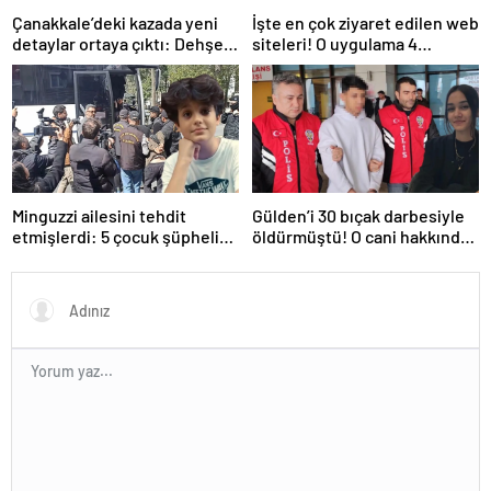
Çanakkale’deki kazada yeni
İşte en çok ziyaret edilen web
detaylar ortaya çıktı: Dehşet
siteleri! O uygulama 4
kamyonunun suç dosyası
basamak birden yükseldi: İlk
kabarık!
sırada…
Minguzzi ailesini tehdit
Gülden’i 30 bıçak darbesiyle
etmişlerdi: 5 çocuk şüpheli
öldürmüştü! O cani hakkında
hakkında istenen ceza belli
istenen ceza belli oldu: Kan
oldu
donduran detaylar…