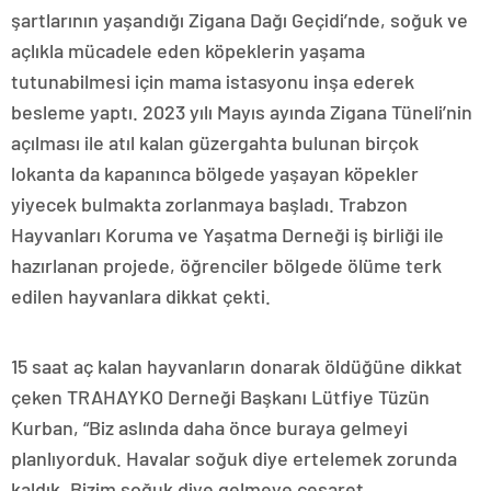
şartlarının yaşandığı Zigana Dağı Geçidi’nde, soğuk ve
açlıkla mücadele eden köpeklerin yaşama
tutunabilmesi için mama istasyonu inşa ederek
besleme yaptı. 2023 yılı Mayıs ayında Zigana Tüneli’nin
açılması ile atıl kalan güzergahta bulunan birçok
lokanta da kapanınca bölgede yaşayan köpekler
yiyecek bulmakta zorlanmaya başladı. Trabzon
Hayvanları Koruma ve Yaşatma Derneği iş birliği ile
hazırlanan projede, öğrenciler bölgede ölüme terk
edilen hayvanlara dikkat çekti.
15 saat aç kalan hayvanların donarak öldüğüne dikkat
çeken TRAHAYKO Derneği Başkanı Lütfiye Tüzün
Kurban, “Biz aslında daha önce buraya gelmeyi
planlıyorduk. Havalar soğuk diye ertelemek zorunda
kaldık. Bizim soğuk diye gelmeye cesaret