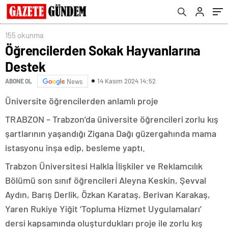
155 okunma
Öğrencilerden Sokak Hayvanlarına
Destek
14 Kasım 2024 14:52
ABONE OL
News
Üniversite öğrencilerden anlamlı proje
TRABZON – Trabzon’da üniversite öğrencileri zorlu kış
şartlarının yaşandığı Zigana Dağı güzergahında mama
istasyonu inşa edip, besleme yaptı.
Trabzon Üniversitesi Halkla İlişkiler ve Reklamcılık
Bölümü son sınıf öğrencileri Aleyna Keskin, Şevval
Aydın, Barış Derlik, Özkan Karataş, Berivan Karakaş,
Yaren Rukiye Yiğit ‘Topluma Hizmet Uygulamaları’
dersi kapsamında oluşturdukları proje ile zorlu kış