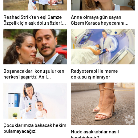
Reshad Strik’ten eşi Gamze
Anne olmaya gün sayan
Özçelik için aşk dolu sözler!
Gizem Karaca heyecanını
“Benim cennetim…”
paylaştı! “Senelerdir annelik
yapıyorum ama bu sene
farklı…”
Boşanacakları konuşulurken
Radyoterapi ile meme
herkesi şaşırttı! Anıl
dokusu ışınlanıyor
Altan’dan Pelin Akil’e
duygusal Anneler Günü
mesajı
Çocuklarımıza bakacak hekim
bulamayacağız!
Nude ayakkabılar nasıl
kombinlenir?