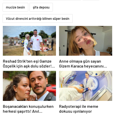
mucize besin
şifa deposu
Vücut direncini arttırdığı bilinen süper besin
Reshad Strik’ten eşi Gamze
Anne olmaya gün sayan
Özçelik için aşk dolu sözler!
Gizem Karaca heyecanını
“Benim cennetim…”
paylaştı! “Senelerdir annelik
yapıyorum ama bu sene
farklı…”
Boşanacakları konuşulurken
Radyoterapi ile meme
herkesi şaşırttı! Anıl
dokusu ışınlanıyor