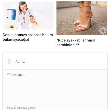
Altan’dan Pelin Akil’e
duygusal Anneler Günü
mesajı
Çocuklarımıza bakacak hekim
bulamayacağız!
Nude ayakkabılar nasıl
kombinlenir?
En az 10 karakter gerekli