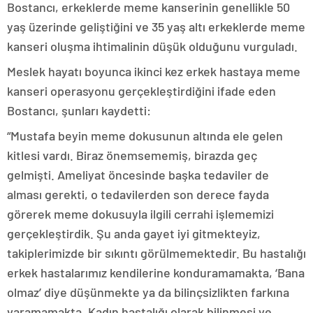
Bostancı, erkeklerde meme kanserinin genellikle 50
yaş üzerinde geliştiğini ve 35 yaş altı erkeklerde meme
kanseri oluşma ihtimalinin düşük olduğunu vurguladı.
Meslek hayatı boyunca ikinci kez erkek hastaya meme
kanseri operasyonu gerçekleştirdiğini ifade eden
Bostancı, şunları kaydetti:
“Mustafa beyin meme dokusunun altında ele gelen
kitlesi vardı. Biraz önemsememiş, birazda geç
gelmişti. Ameliyat öncesinde başka tedaviler de
alması gerekti, o tedavilerden son derece fayda
görerek meme dokusuyla ilgili cerrahi işlememizi
gerçekleştirdik. Şu anda gayet iyi gitmekteyiz,
takiplerimizde bir sıkıntı görülmemektedir. Bu hastalığı
erkek hastalarımız kendilerine konduramamakta, ‘Bana
olmaz’ diye düşünmekte ya da bilinçsizlikten farkına
varamamakta. Kadın hastalığı olarak bilinmesi ve