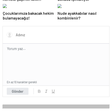
Altan’dan Pelin Akil’e
duygusal Anneler Günü
Çocuklarımıza bakacak hekim
Nude ayakkabılar nasıl
mesajı
bulamayacağız!
kombinlenir?
En az 10 karakter gerekli
Gönder