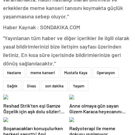
erkeklerde meme kanseri tanısını koymakta güçlük
yaşanmasına sebep oluyor.”
Haber Kaynak : SONDAKIKA.COM
“Yayınlanan tüm haber ve diğer içerikler ile ilgili olarak
yasal bildirimlerinizi bize iletişim sayfası üzerinden
iletiniz. En kısa süre içerisinde bildirimlerinize geri
dönüş sağlanılacaktır.”
Hastane
meme kanseri
Mustafa Kaya
Operasyon
Sağlık
Sivas
son dakika
Yaşam
Reshad Strik’ten eşi Gamze
Anne olmaya gün sayan
Özçelik için aşk dolu sözler!
Gizem Karaca heyecanını
“Benim cennetim…”
paylaştı! “Senelerdir annelik
yapıyorum ama bu sene
Boşanacakları konuşulurken
Radyoterapi ile meme
farklı…”
herkesi şaşırttı! Anıl
dokusu ışınlanıyor