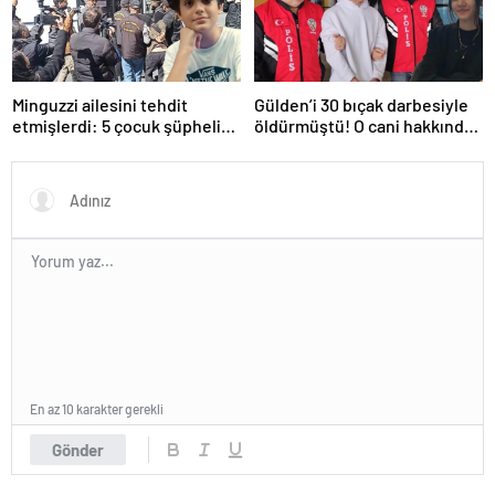
Minguzzi ailesini tehdit
Gülden’i 30 bıçak darbesiyle
etmişlerdi: 5 çocuk şüpheli
öldürmüştü! O cani hakkında
hakkında istenen ceza belli
istenen ceza belli oldu: Kan
oldu
donduran detaylar…
En az 10 karakter gerekli
Gönder