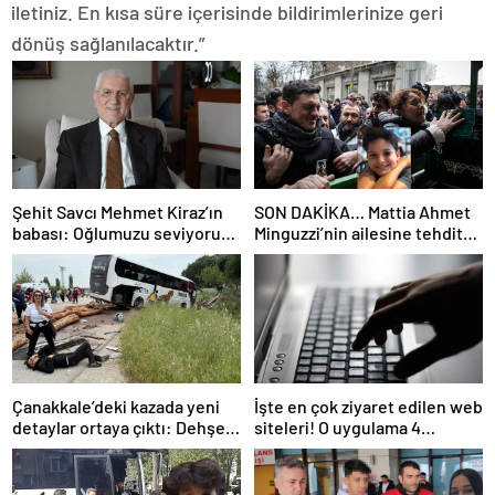
iletiniz. En kısa süre içerisinde bildirimlerinize geri
dönüş sağlanılacaktır.”
Şehit Savcı Mehmet Kiraz’ın
SON DAKİKA… Mattia Ahmet
babası: Oğlumuzu seviyoruz
Minguzzi’nin ailesine tehdit
ama devletimizi oğlumuzdan
davasında yeni gelişme: İşte
da çok seviyoruz
5 şüpheli hakkında istenen
ceza!
Çanakkale’deki kazada yeni
İşte en çok ziyaret edilen web
detaylar ortaya çıktı: Dehşet
siteleri! O uygulama 4
kamyonunun suç dosyası
basamak birden yükseldi: İlk
kabarık!
sırada…