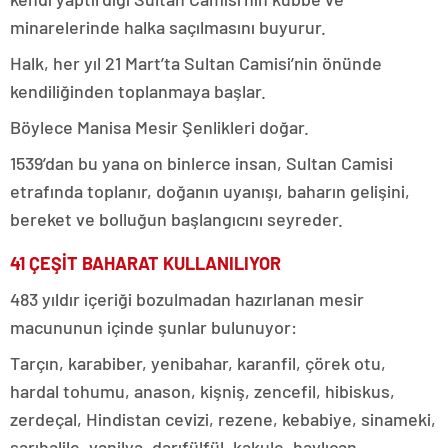
minarelerinde halka saçılmasını buyurur.
Halk, her yıl 21 Mart’ta Sultan Camisi’nin önünde
kendiliğinden toplanmaya başlar.
Böylece Manisa Mesir Şenlikleri doğar.
1539’dan bu yana on binlerce insan, Sultan Camisi
etrafında toplanır, doğanın uyanışı, baharın gelişini,
bereket ve bolluğun başlangıcını seyreder.
41 ÇEŞİT BAHARAT KULLANILIYOR
483 yıldır içeriği bozulmadan hazırlanan mesir
macununun içinde şunlar bulunuyor:
Tarçın, karabiber, yenibahar, karanfil, çörek otu,
hardal tohumu, anason, kişniş, zencefil, hibiskus,
zerdeçal, Hindistan cevizi, rezene, kebabiye, sinameki,
sarıhalile, vanilya, darıfülfül, kakule, havlıcan,