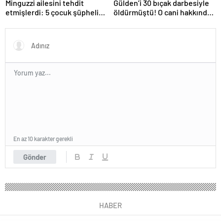
Minguzzi ailesini tehdit
Gülden’i 30 bıçak darbesiyle
etmişlerdi: 5 çocuk şüpheli
öldürmüştü! O cani hakkında
hakkında istenen ceza belli
istenen ceza belli oldu: Kan
oldu
donduran detaylar…
En az 10 karakter gerekli
Gönder
HABER