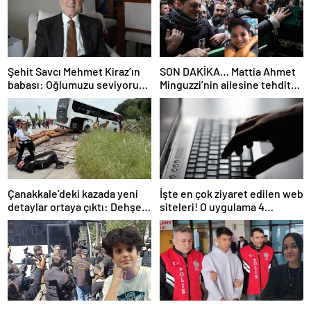
Şehit Savcı Mehmet Kiraz’ın
SON DAKİKA… Mattia Ahmet
babası: Oğlumuzu seviyoruz
Minguzzi’nin ailesine tehdit
ama devletimizi oğlumuzdan
davasında yeni gelişme: İşte
da çok seviyoruz
5 şüpheli hakkında istenen
ceza!
Çanakkale’deki kazada yeni
İşte en çok ziyaret edilen web
detaylar ortaya çıktı: Dehşet
siteleri! O uygulama 4
kamyonunun suç dosyası
basamak birden yükseldi: İlk
kabarık!
sırada…