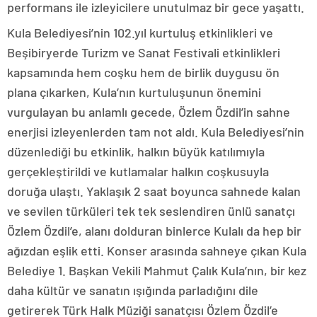
performans ile izleyicilere unutulmaz bir gece yaşattı.
Kula Belediyesi’nin 102.yıl kurtuluş etkinlikleri ve
Beşibiryerde Turizm ve Sanat Festivali etkinlikleri
kapsamında hem coşku hem de birlik duygusu ön
plana çıkarken, Kula’nın kurtuluşunun önemini
vurgulayan bu anlamlı gecede, Özlem Özdil’in sahne
enerjisi izleyenlerden tam not aldı. Kula Belediyesi’nin
düzenlediği bu etkinlik, halkın büyük katılımıyla
gerçekleştirildi ve kutlamalar halkın coşkusuyla
doruğa ulaştı. Yaklaşık 2 saat boyunca sahnede kalan
ve sevilen türküleri tek tek seslendiren ünlü sanatçı
Özlem Özdil’e, alanı dolduran binlerce Kulalı da hep bir
ağızdan eşlik etti. Konser arasında sahneye çıkan Kula
Belediye 1. Başkan Vekili Mahmut Çalık Kula’nın, bir kez
daha kültür ve sanatın ışığında parladığını dile
getirerek Türk Halk Müziği sanatçısı Özlem Özdil’e