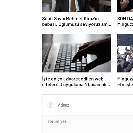
Şehit Savcı Mehmet Kiraz’ın
SON DA
babası: Oğlumuzu seviyoruz ama
Minguzz
devletimizi oğlumuzdan da çok
davasın
seviyoruz
şüpheli
İşte en çok ziyaret edilen web
Minguzz
siteleri! O uygulama 4 basamak
etmişle
birden yükseldi: İlk sırada…
hakkınd