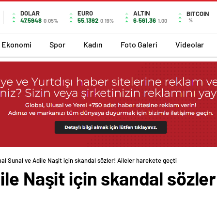
DOLAR
EURO
ALTIN
BITCOIN
47,5948
55,1392
6.561,36
%
0.05%
0.19%
1,00
Ekonomi
Spor
Kadın
Foto Galeri
Videolar
l Sunal ve Adile Naşit için skandal sözler! Aileler harekete geçti
le Naşit için skandal sözler