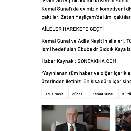
“Evimizin esprili adamı da Kemal Sunal
Kemal Sunal’ı da evimizin komedyeni diye
çaktılar. Zaten Yeşilçam’da kimi çaktıl
AİLELER HAREKETE GEÇTİ
Kemal Sunal ve Adile Naşit’in aileleri, T
ismi hedef alan Ebubekir Sıddık Kaya is
Haber Kaynak : SONDAKIKA.COM
“Yayınlanan tüm haber ve diğer içerikler i
üzerinden iletiniz. En kısa süre içerisin
Adile Naşit
güncel
Kemal Sunal
Kültü