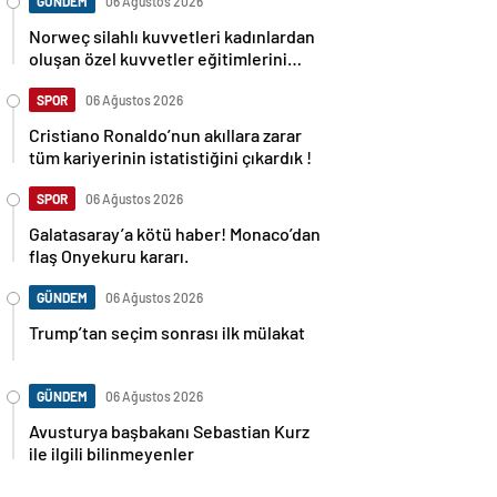
GÜNDEM
06 Ağustos 2026
Norweç silahlı kuvvetleri kadınlardan
oluşan özel kuvvetler eğitimlerini
başlattı.
SPOR
06 Ağustos 2026
Cristiano Ronaldo’nun akıllara zarar
tüm kariyerinin istatistiğini çıkardık !
SPOR
06 Ağustos 2026
Galatasaray’a kötü haber! Monaco’dan
flaş Onyekuru kararı.
GÜNDEM
06 Ağustos 2026
Trump’tan seçim sonrası ilk mülakat
GÜNDEM
06 Ağustos 2026
Avusturya başbakanı Sebastian Kurz
ile ilgili bilinmeyenler