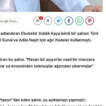
0
News
adlandıran Ebubekir Sıddık Kaya isimli bir şahsın Türk
unal ve Adile Naşit için ağır ifadeler kullanmıştı.
üren bu şahıs, “Mezarı bir açıyorlar nasıl bir manzara
ı var ya ensesinden sokmuşlar ağzından çıkarmışlar”
“Mason” ilan eden şahıs, şu açıklamayı yapmıştı: