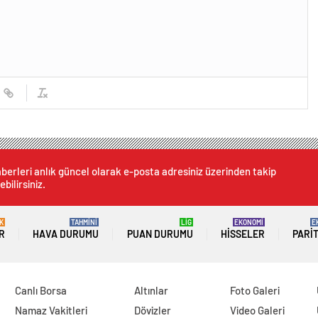
berleri anlık güncel olarak e-posta adresiniz üzerinden takip
ebilirsiniz.
K
TAHMİNİ
LİG
EKONOMİ
E
R
HAVA DURUMU
PUAN DURUMU
HISSELER
PARI
Canlı Borsa
Altınlar
Foto Galeri
Namaz Vakitleri
Dövizler
Video Galeri