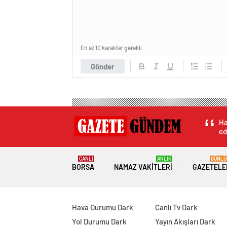
En az 10 karakter gerekli
Gönder
Ha
ed
CANLI
ANLIK
GÜNLÜ
BORSA
NAMAZ VAKITLERI
GAZETELE
Hava Durumu Dark
Canlı Tv Dark
Yol Durumu Dark
Yayın Akışları Dark