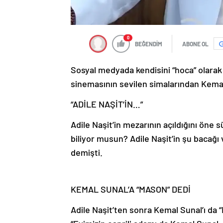
0
BEĞENDİM
ABONE OL
Sosyal medyada kendisini “hoca” olarak 
sinemasının sevilen simalarından Kemal S
“ADİLE NAŞİT’İN…”
Adile Naşit’in mezarının açıldığını öne s
biliyor musun? Adile Naşit’in şu bacağ
demişti.
KEMAL SUNAL’A “MASON” DEDİ
Adile Naşit’ten sonra Kemal Sunal’ı da 