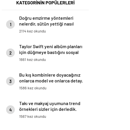
KATEGORİNİN POPÜLERLERİ
Doğru emzirme yöntemleri
nelerdir, sütün yettiği nasıl
1
anlaşılır?
2114 kez okundu
Taylor Swift yeni albüm planları
için düğmeye bastığını sosyal
2
medyadan duyurdu!
1661 kez okundu
Bu kış kombinlere doyacağınız
onlarca model ve onlarca detay.
3
1586 kez okundu
Takı ve makyaj uyumuna trend
örnekleri sizler için derledik.
4
1567 kez okundu