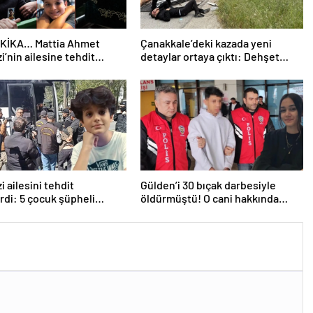
KİKA… Mattia Ahmet
Çanakkale’deki kazada yeni
i’nin ailesine tehdit
detaylar ortaya çıktı: Dehşet
da yeni gelişme: İşte 5
kamyonunun suç dosyası
 hakkında istenen ceza!
kabarık!
i ailesini tehdit
Gülden’i 30 bıçak darbesiyle
rdi: 5 çocuk şüpheli
öldürmüştü! O cani hakkında
a istenen ceza belli oldu
istenen ceza belli oldu: Kan
donduran detaylar…