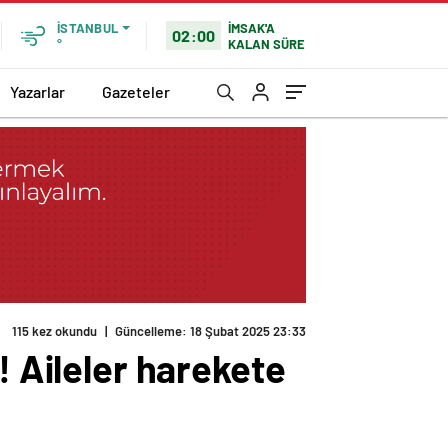
İMSAK'A
İSTANBUL
02:00
KALAN SÜRE
°
Yazarlar
Gazeteler
115 kez okundu
|
Güncelleme: 18 Şubat 2025 23:33
! Aileler harekete