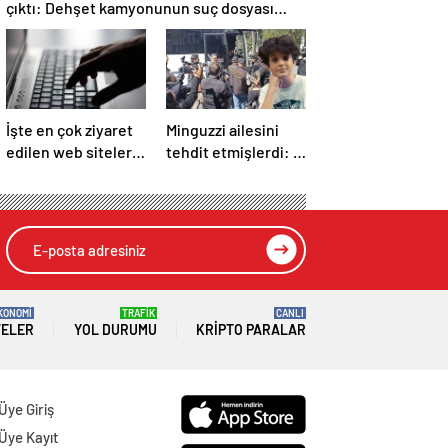
çıktı: Dehşet kamyonunun suç dosyası
kabarık!
İşte en çok ziyaret
Minguzzi ailesini
edilen web siteleri!
tehdit etmişlerdi: 5
O uygulama 4
çocuk şüpheli
basamak birden
hakkında istenen
yükseldi: İlk
ceza belli oldu
sırada…
KONOMİ
TRAFİK
CANLI
TELER
YOL DURUMU
KRIPTO PARALAR
Üye Giriş
Üye Kayıt