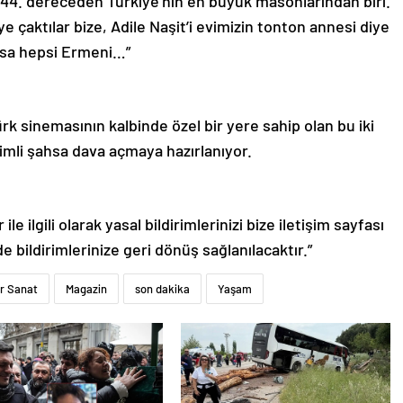
, 44. dereceden Türkiye’nin en büyük masonlarından biri.
 çaktılar bize, Adile Naşit’i evimizin tonton annesi diye
arsa hepsi Ermeni…”
ürk sinemasının kalbinde özel bir yere sahip olan bu iki
imli şahsa dava açmaya hazırlanıyor.
le ilgili olarak yasal bildirimlerinizi bize iletişim sayfası
de bildirimlerinize geri dönüş sağlanılacaktır.”
r Sanat
Magazin
son dakika
Yaşam