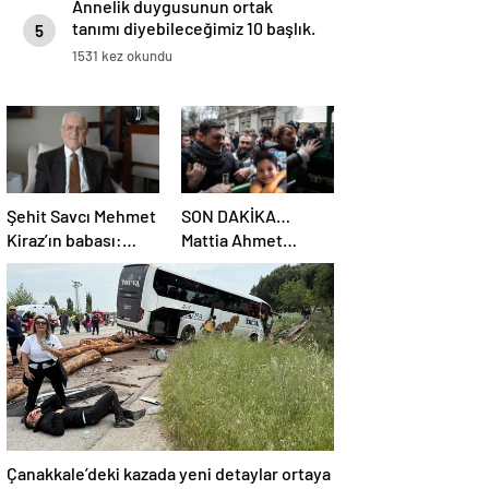
Annelik duygusunun ortak
tanımı diyebileceğimiz 10 başlık.
5
1531 kez okundu
Şehit Savcı Mehmet
SON DAKİKA…
Kiraz’ın babası:
Mattia Ahmet
Oğlumuzu
Minguzzi’nin
seviyoruz ama
ailesine tehdit
devletimizi
davasında yeni
oğlumuzdan da çok
gelişme: İşte 5
seviyoruz
şüpheli hakkında
istenen ceza!
Çanakkale’deki kazada yeni detaylar ortaya