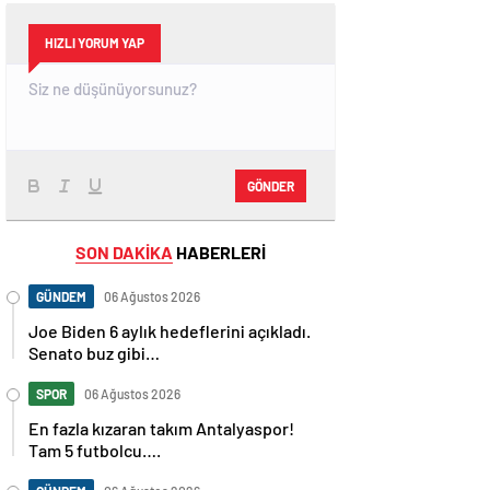
HIZLI YORUM YAP
GÖNDER
SON DAKİKA
HABERLERİ
GÜNDEM
06 Ağustos 2026
Joe Biden 6 aylık hedeflerini açıkladı.
Senato buz gibi…
SPOR
06 Ağustos 2026
En fazla kızaran takım Antalyaspor!
Tam 5 futbolcu….