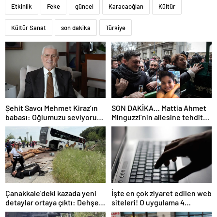
Etkinlik
Feke
güncel
Karacaoğlan
Kültür
Kültür Sanat
son dakika
Türkiye
Şehit Savcı Mehmet Kiraz’ın
SON DAKİKA… Mattia Ahmet
babası: Oğlumuzu seviyoruz
Minguzzi’nin ailesine tehdit
ama devletimizi oğlumuzdan
davasında yeni gelişme: İşte
da çok seviyoruz
5 şüpheli hakkında istenen
ceza!
Çanakkale’deki kazada yeni
İşte en çok ziyaret edilen web
detaylar ortaya çıktı: Dehşet
siteleri! O uygulama 4
kamyonunun suç dosyası
basamak birden yükseldi: İlk