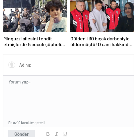
kabarık!
sırada…
Minguzzi ailesini tehdit
Gülden’i 30 bıçak darbesiyle
etmişlerdi: 5 çocuk şüpheli
öldürmüştü! O cani hakkında
hakkında istenen ceza belli
istenen ceza belli oldu: Kan
oldu
donduran detaylar…
En az 10 karakter gerekli
Gönder