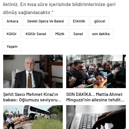
iletiniz. En kısa süre içerisinde bildirimlerinize geri
dönüş sağlanılacaktır.”
Ankara
Devlet Opera Ve Balesi
Etkinlik
güncel
Kültür
Kültür Sanat
Müzik
Sanat
son dakika
Yaşam
Şehit Savcı Mehmet Kiraz’ın
SON DAKİKA… Mattia Ahmet
babası: Oğlumuzu seviyoruz
Minguzzi’nin ailesine tehdit
ama devletimizi oğlumuzdan
davasında yeni gelişme: İşte
da çok seviyoruz
5 şüpheli hakkında istenen
ceza!