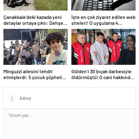
Çanakkale’deki kazada yeni
İşte en çok ziyaret edilen web
detaylar ortaya çıktı: Dehşet
siteleri! O uygulama 4
kamyonunun suç dosyası
basamak birden yükseldi: İlk
kabarık!
sırada…
Minguzzi ailesini tehdit
Gülden’i 30 bıçak darbesiyle
etmişlerdi: 5 çocuk şüpheli
öldürmüştü! O cani hakkında
hakkında istenen ceza belli
istenen ceza belli oldu: Kan
oldu
donduran detaylar…