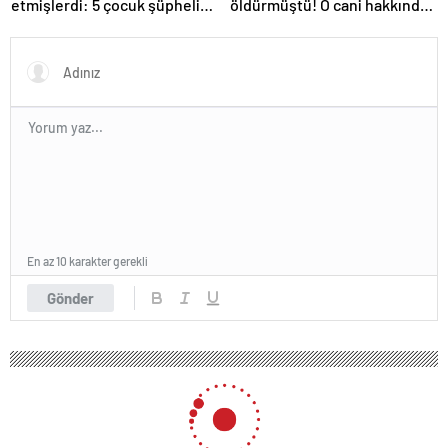
etmişlerdi: 5 çocuk şüpheli
öldürmüştü! O cani hakkında
hakkında istenen ceza belli
istenen ceza belli oldu: Kan
oldu
donduran detaylar…
En az 10 karakter gerekli
Gönder