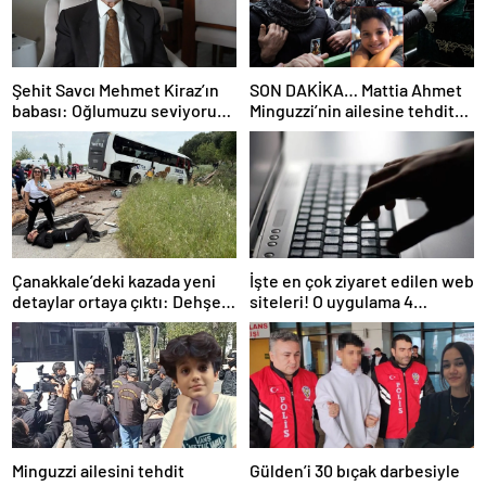
Şehit Savcı Mehmet Kiraz’ın
SON DAKİKA… Mattia Ahmet
babası: Oğlumuzu seviyoruz
Minguzzi’nin ailesine tehdit
ama devletimizi oğlumuzdan
davasında yeni gelişme: İşte
da çok seviyoruz
5 şüpheli hakkında istenen
ceza!
Çanakkale’deki kazada yeni
İşte en çok ziyaret edilen web
detaylar ortaya çıktı: Dehşet
siteleri! O uygulama 4
kamyonunun suç dosyası
basamak birden yükseldi: İlk
kabarık!
sırada…
Minguzzi ailesini tehdit
Gülden’i 30 bıçak darbesiyle