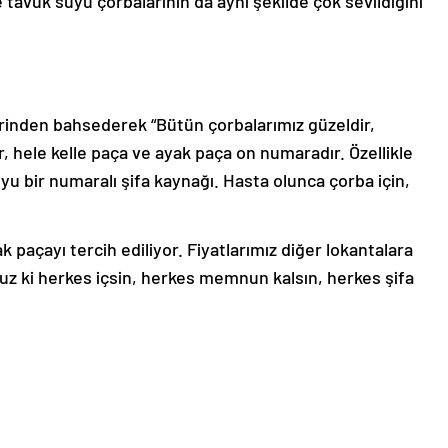
e tavuk suyu çorbalarının da aynı şekilde çok sevildiğini
erinden bahsederek “Bütün çorbalarımız güzeldir,
r, hele kelle paça ve ayak paça on numaradır. Özellikle
u bir numaralı şifa kaynağı. Hasta olunca çorba için,
 paçayı tercih ediliyor. Fiyatlarımız diğer lokantalara
oruz ki herkes içsin, herkes memnun kalsın, herkes şifa