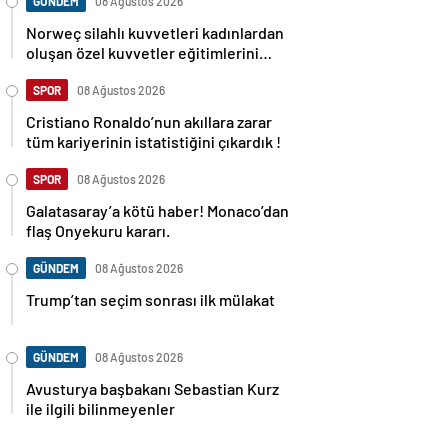
GÜNDEM
08 Ağustos 2026
Norweç silahlı kuvvetleri kadınlardan
oluşan özel kuvvetler eğitimlerini
başlattı.
SPOR
08 Ağustos 2026
Cristiano Ronaldo’nun akıllara zarar
tüm kariyerinin istatistiğini çıkardık !
SPOR
08 Ağustos 2026
Galatasaray’a kötü haber! Monaco’dan
flaş Onyekuru kararı.
GÜNDEM
08 Ağustos 2026
Trump’tan seçim sonrası ilk mülakat
GÜNDEM
08 Ağustos 2026
Avusturya başbakanı Sebastian Kurz
ile ilgili bilinmeyenler