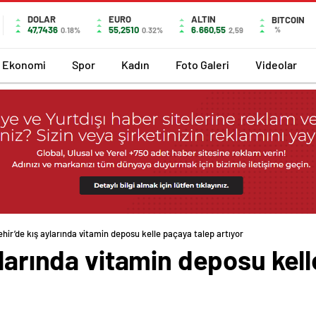
DOLAR
EURO
ALTIN
BITCOIN
47,7436
55,2510
6.660,55
%
0.18%
0.32%
2,59
Ekonomi
Spor
Kadın
Foto Galeri
Videolar
ehir’de kış aylarında vitamin deposu kelle paçaya talep artıyor
ylarında vitamin deposu kel