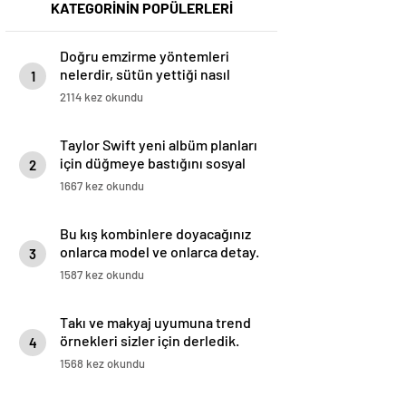
KATEGORİNİN POPÜLERLERİ
Doğru emzirme yöntemleri
nelerdir, sütün yettiği nasıl
1
anlaşılır?
2114 kez okundu
Taylor Swift yeni albüm planları
için düğmeye bastığını sosyal
2
medyadan duyurdu!
1667 kez okundu
Bu kış kombinlere doyacağınız
onlarca model ve onlarca detay.
3
1587 kez okundu
Takı ve makyaj uyumuna trend
örnekleri sizler için derledik.
4
1568 kez okundu