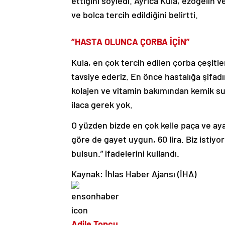
ettiğini söyledi. Ayrıca Kula, ezogelin v
ve bolca tercih edildiğini belirtti.
“HASTA OLUNCA ÇORBA İÇİN”
Kula, en çok tercih edilen çorba çeşitl
tavsiye ederiz. En önce hastalığa şifadı
kolajen ve vitamin bakımından kemik suy
ilaca gerek yok.
O yüzden bizde en çok kelle paça ve ayak
göre de gayet uygun, 60 lira. Biz istiy
bulsun.” ifadelerini kullandı.
Kaynak: İhlas Haber Ajansı (İHA)
Adile Topçu