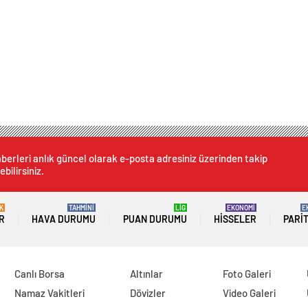
berleri anlık güncel olarak e-posta adresiniz üzerinden takip
ebilirsiniz.
K
TAHMİNİ
LİG
EKONOMİ
E
R
HAVA DURUMU
PUAN DURUMU
HISSELER
PARI
Canlı Borsa
Altınlar
Foto Galeri
Namaz Vakitleri
Dövizler
Video Galeri