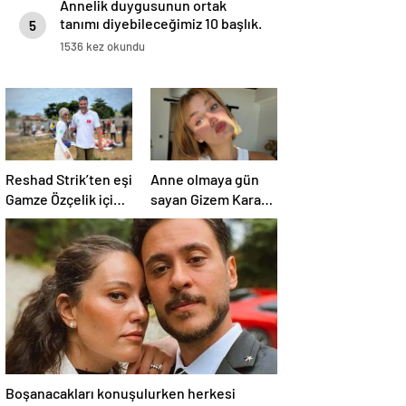
Annelik duygusunun ortak
tanımı diyebileceğimiz 10 başlık.
5
1536 kez okundu
Reshad Strik’ten eşi
Anne olmaya gün
Gamze Özçelik için
sayan Gizem Karaca
aşk dolu sözler!
heyecanını paylaştı!
“Benim cennetim…”
“Senelerdir annelik
yapıyorum ama bu
sene farklı…”
Boşanacakları konuşulurken herkesi