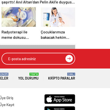
şaşırttı! Anıl Altan’dan Pelin Akil’e duygusal
Anneler Günü mesajı
Radyoterapi ile
Çocuklarımıza
meme dokusu
bakacak hekim
ışınlanıyor
bulamayacağız!
KONOMİ
TRAFİK
CANLI
TELER
YOL DURUMU
KRIPTO PARALAR
Üye Giriş
Üye Kayıt