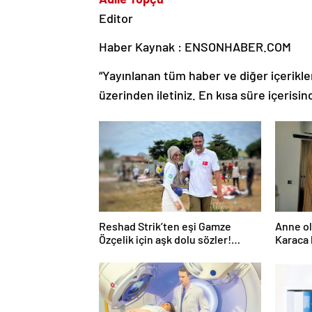
Editor
Haber Kaynak : ENSONHABER.COM
“Yayınlanan tüm haber ve diğer içerikler i
üzerinden iletiniz. En kısa süre içerisin
Reshad Strik’ten eşi Gamze
Anne o
Özçelik için aşk dolu sözler!
Karaca 
“Benim cennetim…”
“Senele
ama bu 