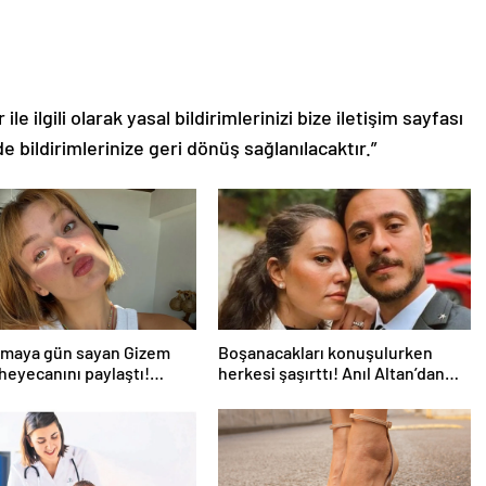
le ilgili olarak yasal bildirimlerinizi bize iletişim sayfası
de bildirimlerinize geri dönüş sağlanılacaktır.”
lmaya gün sayan Gizem
Boşanacakları konuşulurken
heyecanını paylaştı!
herkesi şaşırttı! Anıl Altan’dan
rdir annelik yapıyorum
Pelin Akil’e duygusal Anneler
sene farklı…”
Günü mesajı