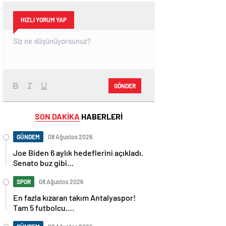
HIZLI YORUM YAP
GÖNDER
SON DAKİKA
HABERLERİ
GÜNDEM
08 Ağustos 2026
Joe Biden 6 aylık hedeflerini açıkladı.
Senato buz gibi…
SPOR
08 Ağustos 2026
En fazla kızaran takım Antalyaspor!
Tam 5 futbolcu….