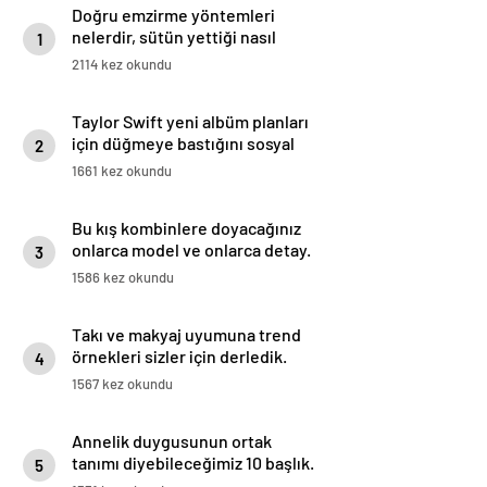
Doğru emzirme yöntemleri
nelerdir, sütün yettiği nasıl
1
anlaşılır?
2114 kez okundu
Taylor Swift yeni albüm planları
için düğmeye bastığını sosyal
2
medyadan duyurdu!
1661 kez okundu
Bu kış kombinlere doyacağınız
onlarca model ve onlarca detay.
3
1586 kez okundu
Takı ve makyaj uyumuna trend
örnekleri sizler için derledik.
4
1567 kez okundu
Annelik duygusunun ortak
tanımı diyebileceğimiz 10 başlık.
5