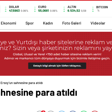
DOLAR
EURO
ALTIN
BITCOIN
47,5963
55,0681
6.534,52
%
0.06%
0.09%
0,59
Ekonomi
Spor
Kadın
Foto Galeri
Videolar
 Ersoy’un sahnesine para atıldı
hnesine para atıldı