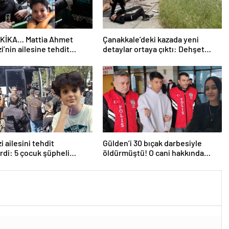
KİKA… Mattia Ahmet
Çanakkale’deki kazada yeni
i’nin ailesine tehdit
detaylar ortaya çıktı: Dehşet
da yeni gelişme: İşte 5
kamyonunun suç dosyası
 hakkında istenen ceza!
kabarık!
i ailesini tehdit
Gülden’i 30 bıçak darbesiyle
rdi: 5 çocuk şüpheli
öldürmüştü! O cani hakkında
a istenen ceza belli oldu
istenen ceza belli oldu: Kan
donduran detaylar…