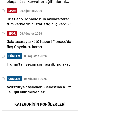
oluşan özel kuvvetler eğitimlerini
başlattı.
SPOR
06 Ağustos 2026
Cristiano Ronaldo’nun akıllara zarar
tüm kariyerinin istatistiğini çıkardık !
SPOR
06 Ağustos 2026
Galatasaray’a kötü haber! Monaco’dan
flaş Onyekuru kararı.
GÜNDEM
06 Ağustos 2026
Trump’tan seçim sonrası ilk mülakat
GÜNDEM
06 Ağustos 2026
Avusturya başbakanı Sebastian Kurz
ile ilgili bilinmeyenler
KATEGORİNİN POPÜLERLERİ