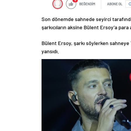
0
BEĞENDİM
ABONE OL
Son dönemde sahnede seyirci tarafında
şarkıcıların aksine Bülent Ersoy’a para a
Bülent Ersoy, şarkı söylerken sahneye Tü
yansıdı.