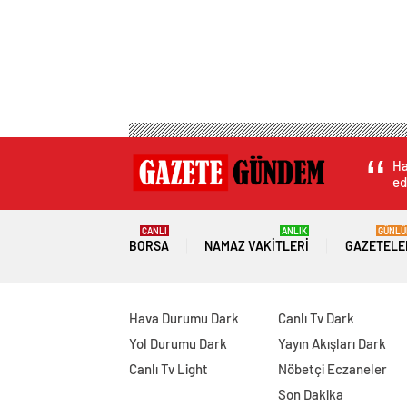
Ha
ed
CANLI
ANLIK
GÜNLÜ
BORSA
NAMAZ VAKITLERI
GAZETELE
Hava Durumu Dark
Canlı Tv Dark
Yol Durumu Dark
Yayın Akışları Dark
Canlı Tv Light
Nöbetçi Eczaneler
Son Dakika