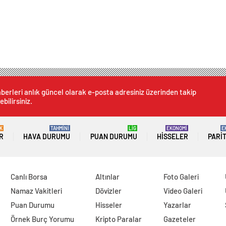
berleri anlık güncel olarak e-posta adresiniz üzerinden takip
ebilirsiniz.
K
TAHMİNİ
LİG
EKONOMİ
E
R
HAVA DURUMU
PUAN DURUMU
HISSELER
PARI
Canlı Borsa
Altınlar
Foto Galeri
Namaz Vakitleri
Dövizler
Video Galeri
Puan Durumu
Hisseler
Yazarlar
Örnek Burç Yorumu
Kripto Paralar
Gazeteler