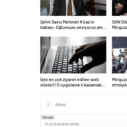
Şehit Savcı Mehmet Kiraz’ın
SON DA
babası: Oğlumuzu seviyoruz ama
Minguzz
devletimizi oğlumuzdan da çok
davasın
seviyoruz
şüpheli
İşte en çok ziyaret edilen web
Minguzz
siteleri! O uygulama 4 basamak
etmişle
birden yükseldi: İlk sırada…
hakkınd
Gönder
En az 10 karakter gerekli