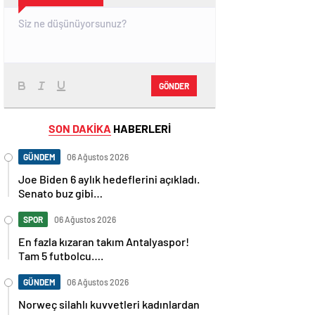
GÖNDER
SON DAKİKA
HABERLERİ
GÜNDEM
06 Ağustos 2026
Joe Biden 6 aylık hedeflerini açıkladı.
Senato buz gibi…
SPOR
06 Ağustos 2026
En fazla kızaran takım Antalyaspor!
Tam 5 futbolcu….
GÜNDEM
06 Ağustos 2026
Norweç silahlı kuvvetleri kadınlardan