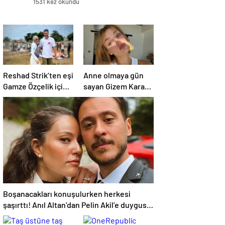
1531 kez okundu
Reshad Strik’ten eşi
Anne olmaya gün
Gamze Özçelik için
sayan Gizem Karaca
aşk dolu sözler!
heyecanını paylaştı!
“Benim cennetim…”
“Senelerdir annelik
yapıyorum ama bu
sene farklı…”
Boşanacakları konuşulurken herkesi
şaşırttı! Anıl Altan’dan Pelin Akil’e duygusal
Anneler Günü mesajı