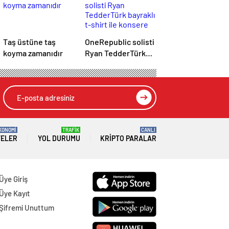
Taş üstüne taş
OneRepublic solisti
koyma zamanıdır
Ryan TedderTürk
bayraklı t-shirt ile
konsere çıktı!
KONOMİ
TRAFİK
CANLI
TELER
YOL DURUMU
KRIPTO PARALAR
Üye Giriş
Üye Kayıt
Şifremi Unuttum