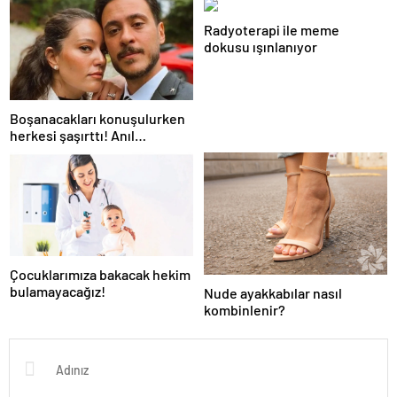
yapıyorum ama bu sene
Radyoterapi ile meme
farklı…”
dokusu ışınlanıyor
Boşanacakları konuşulurken
herkesi şaşırttı! Anıl
Altan’dan Pelin Akil’e
duygusal Anneler Günü
mesajı
Çocuklarımıza bakacak hekim
bulamayacağız!
Nude ayakkabılar nasıl
kombinlenir?