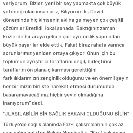
veriyorum. Bizler, yeni bir şey yapmakta çok büyük
yeteneği olan insanlarız. Biliyorum ki, Covid
döneminde hiç kimsenin aklına gelmeyen çok çeşitli
çözümler üretildi, lokal sahada. Baktığınız zaman
krizlerde bir araya gelip hiçbir ayrımcılık yapmadan
büyük başarılar elde ettik. Fakat biraz rahata varınca
sorunlarımız yeniden ortaya çıkıyor. Onun için bu
toplumun ayrıştırıcı taraflarını değil, birleştirici
taraflarını ön plana çıkarması gerektiğini,
farklılıklarımızın zenginlik olduğunu ve en önemli şeyin
her birimizin birlikte hareket etmesi durumunda
başaramayacağımız hiçbir şeyin olmadığına
inanıyorum” dedi.
“ULAŞILABİLİR BİR SAĞLIK BAKANI OLDUĞUNU BİLİN”
Türkiye’de sağlık alanında Faz-1 çalışmalarının çok az
yapıldığını belirten Bakan Memişoğlu, “Faz 1 çalışması