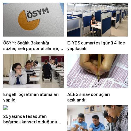
ÖSYM: Sağlık Bakanlığı
E-YDS cumartesi günü 4 ilde
sözleşmeli personel alımı için
yapılacak
tercihler başladı
Engelli öğretmen atamaları
ALES sınav sonuçları
yapıldı
açıklandı
25 yaşında tesadüfen
bağırsak kanseri olduğunu
öğrendi: Belirtisi bile yoktu,