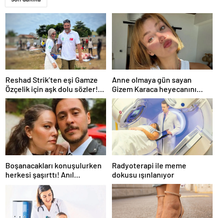
Reshad Strik’ten eşi Gamze
Anne olmaya gün sayan
Özçelik için aşk dolu sözler!
Gizem Karaca heyecanını
“Benim cennetim…”
paylaştı! “Senelerdir annelik
yapıyorum ama bu sene
farklı…”
Boşanacakları konuşulurken
Radyoterapi ile meme
herkesi şaşırttı! Anıl
dokusu ışınlanıyor
Altan’dan Pelin Akil’e
duygusal Anneler Günü
mesajı