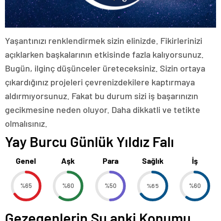
Yaşantınızı renklendirmek sizin elinizde. Fikirlerinizi
açıklarken başkalarının etkisinde fazla kalıyorsunuz.
Bugün, ilginç düşünceler üreteceksiniz. Sizin ortaya
çıkardığınız projeleri çevrenizdekilere kaptırmaya
aldırmıyorsunuz. Fakat bu durum sizi iş başarınızın
gecikmesine neden oluyor. Daha dikkatli ve tetikte
olmalısınız.
Yay Burcu Günlük Yıldız Falı
Genel
Aşk
Para
Sağlık
İş
%65
%60
%50
%65
%60
Gezegenlerin Şu anki Konumu