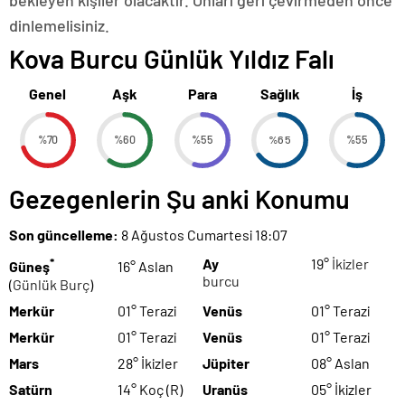
bekleyen kişiler olacaktır. Onları geri çevirmeden önce
dinlemelisiniz.
Kova Burcu Günlük Yıldız Falı
Genel
Aşk
Para
Sağlık
İş
%70
%60
%55
%65
%55
Gezegenlerin Şu anki Konumu
Son güncelleme:
8 Ağustos Cumartesi 18:07
*
Ay
19°
İkizler
Güneş
16° Aslan
burcu
(
Günlük Burç
)
Merkür
01° Terazi
Venüs
01° Terazi
Merkür
01° Terazi
Venüs
01° Terazi
Mars
28° İkizler
Jüpiter
08° Aslan
Satürn
14° Koç (R)
Uranüs
05° İkizler